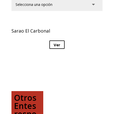
Sarao El Carbonal
Ver
Otros
Entes
respo