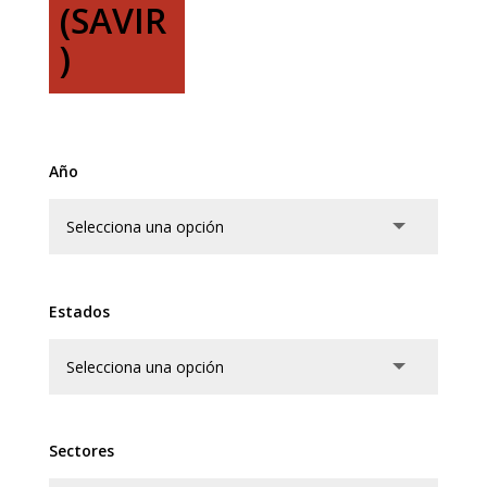
(SAVIR
)
Año
Estados
Sectores