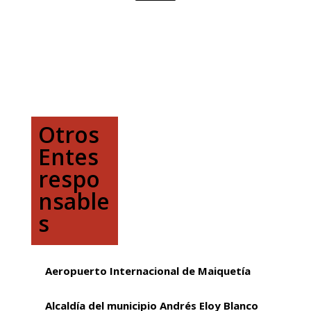
Otros
Entes
respo
nsable
s
Aeropuerto Internacional de Maiquetía
Alcaldía del municipio Andrés Eloy Blanco