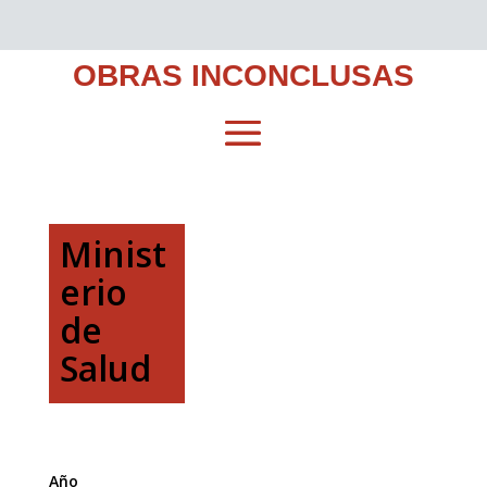
OBRAS INCONCLUSAS
Minist
erio
de
Salud
Año