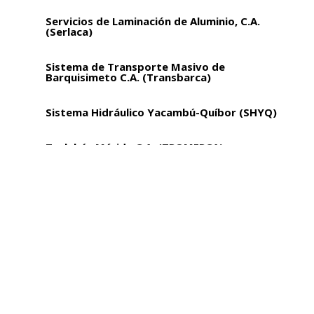
Servicios de Laminación de Aluminio, C.A.
(Serlaca)
Sistema de Transporte Masivo de
Barquisimeto C.A. (Transbarca)
Sistema Hidráulico Yacambú-Quíbor (SHYQ)
Trolebús Mérida C.A. (TROMERCA)
Venezolana de Teleférico C.A. (Ventel)
Vialidad y Construcciones Sucre, S.A
Vicepresidencia Sectorial de Obras Públicas
y Servicios