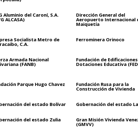
 Aluminio del Caroní, S.A.
Dirección General del
VG ALCASA)
Aeropuerto Internacional 
Maiquetía
presa Socialista Metro de
Ferrominera Orinoco
acaibo, C.A.
erza Armada Nacional
Fundación de Edificaciones
ivariana (FANB)
Dotaciones Educativa (FED
ndación Parque Hugo Chavez
Fundación Rusa para la
Construcción de Vivienda
bernación del estado Bolívar
Gobernación del estado L
bernación del estado Zulia
Gran Misión Vivienda Vene
(GMVV)