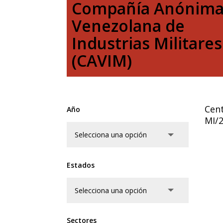
Compañía Anónim
Venezolana de
Industrias Militares
(CAVIM)
Cent
Año
MI/2
Estados
Sectores