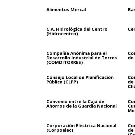
Alimentos Mercal
Ba
C.A. Hidrológica del Centro
Ce
(Hidrocentro)
Compañía Anónima para el
Co
Desarrollo Industrial de Torres
de 
(COMDITORRES)
Consejo Local de Planificación
Con
Pública (CLPP)
de
Ch
Convenio entre la Caja de
Cor
Ahorros de la Guardia Nacional
Cue
Mi
Corporación Eléctrica Nacional
Cor
(Corpoelec)
de 
(Co