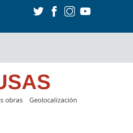
USAS
s obras
Geolocalización