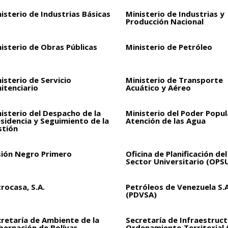
isterio de Industrias Básicas
Ministerio de Industrias y
Producción Nacional
isterio de Obras Públicas
Ministerio de Petróleo
isterio de Servicio
Ministerio de Transporte
itenciario
Acuático y Aéreo
isterio del Despacho de la
Ministerio del Poder Popul
sidencia y Seguimiento de la
Atención de las Agua
stión
sión Negro Primero
Oficina de Planificación del
Sector Universitario (OPS
rocasa, S.A.
Petróleos de Venezuela S.A
(PDVSA)
retaría de Ambiente de la
Secretaría de Infraestruct
bernación de Bolívar
Ordenamiento Territorial 