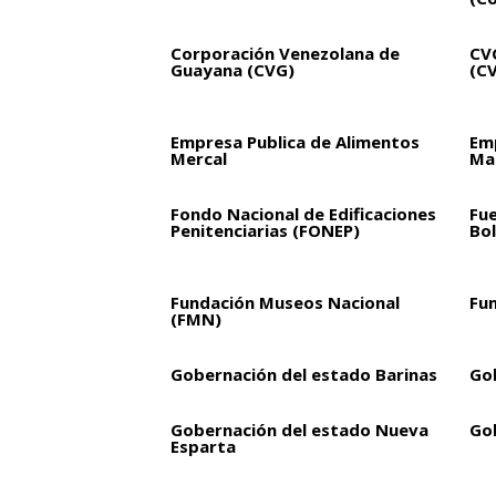
Corporación Venezolana de
CVG
Guayana (CVG)
(C
Empresa Publica de Alimentos
Em
Mercal
Mar
Fondo Nacional de Edificaciones
Fu
Penitenciarias (FONEP)
Bol
Fundación Museos Nacional
Fu
(FMN)
Gobernación del estado Barinas
Go
Gobernación del estado Nueva
Go
Esparta