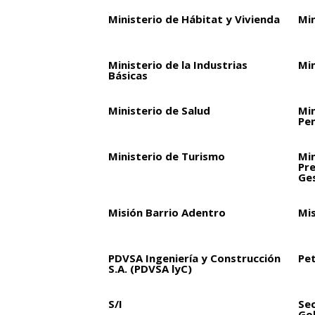
Ministerio de Hábitat y Vivienda
Min
Ministerio de la Industrias
Min
Básicas
Ministerio de Salud
Min
Pen
Ministerio de Turismo
Min
Pre
Ge
Misión Barrio Adentro
Mi
PDVSA Ingeniería y Construcción
Pet
S.A. (PDVSA lyC)
S/I
Sec
Go