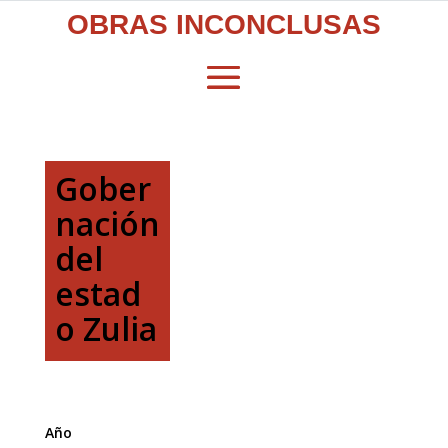
OBRAS INCONCLUSAS
Gober
nación
del
estad
o Zulia
Año