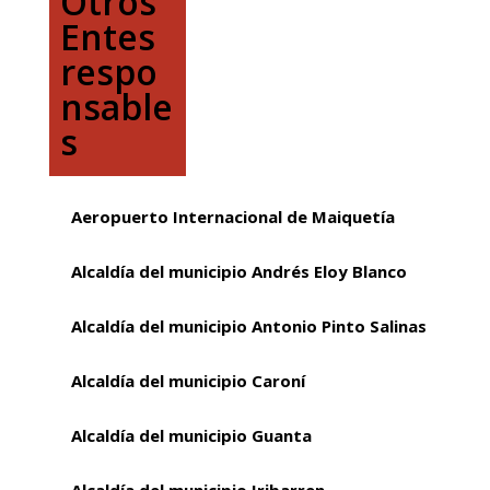
Otros
Entes
respo
nsable
s
Aeropuerto Internacional de Maiquetía
Alcaldía del municipio Andrés Eloy Blanco
Alcaldía del municipio Antonio Pinto Salinas
Alcaldía del municipio Caroní
Alcaldía del municipio Guanta
Alcaldía del municipio Iribarren