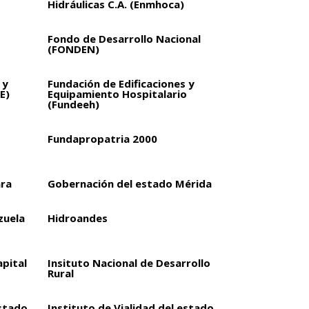
Hidráulicas C.A. (Enmhoca)
Fondo de Desarrollo Nacional
(FONDEN)
 y
Fundación de Edificaciones y
E)
Equipamiento Hospitalario
(Fundeeh)
Fundapropatria 2000
ara
Gobernación del estado Mérida
zuela
Hidroandes
apital
Insituto Nacional de Desarrollo
Rural
estado
Instituto de Vialidad del estado