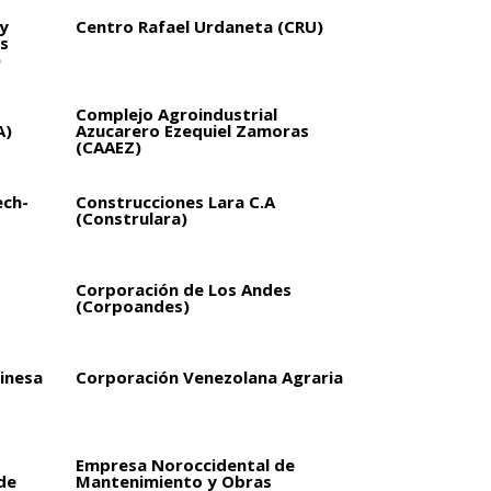
y
Centro Rafael Urdaneta (CRU)
s
)
Complejo Agroindustrial
A)
Azucarero Ezequiel Zamoras
(CAAEZ)
ech-
Construcciones Lara C.A
(Construlara)
Corporación de Los Andes
(Corpoandes)
inesa
Corporación Venezolana Agraria
Empresa Noroccidental de
de
Mantenimiento y Obras