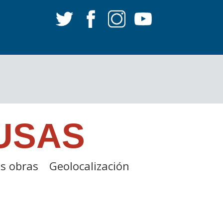
USAS
s obras
Geolocalización