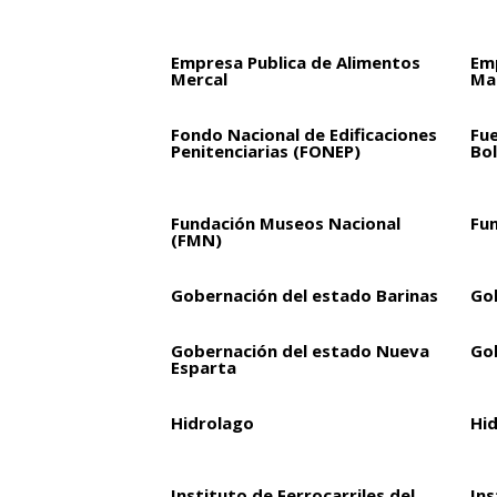
Empresa Publica de Alimentos
Em
Mercal
Mar
Fondo Nacional de Edificaciones
Fu
Penitenciarias (FONEP)
Bol
Fundación Museos Nacional
Fu
(FMN)
Gobernación del estado Barinas
Go
Gobernación del estado Nueva
Go
Esparta
Hidrolago
Hi
Instituto de Ferrocarriles del
Ins