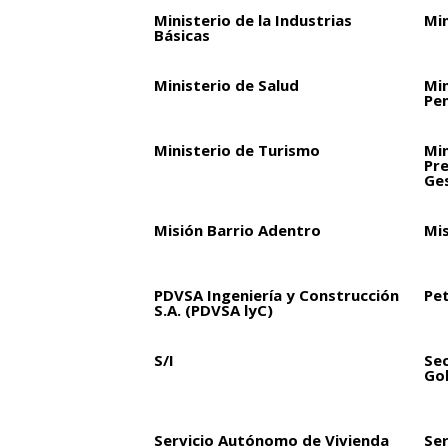
Ministerio de la Industrias
Min
Básicas
Ministerio de Salud
Min
Pen
Ministerio de Turismo
Min
Pre
Ge
Misión Barrio Adentro
Mi
PDVSA Ingeniería y Construcción
Pet
S.A. (PDVSA lyC)
S/I
Sec
Go
Servicio Autónomo de Vivienda
Ser