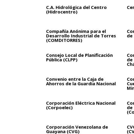
C.A. Hidrológica del Centro
Ce
(Hidrocentro)
Compañía Anónima para el
Co
Desarrollo Industrial de Torres
de 
(COMDITORRES)
Consejo Local de Planificación
Con
Pública (CLPP)
de
Ch
Convenio entre la Caja de
Cor
Ahorros de la Guardia Nacional
Cue
Mi
Corporación Eléctrica Nacional
Cor
(Corpoelec)
de 
(Co
Corporación Venezolana de
CVG
Guayana (CVG)
(C