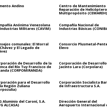
mento Andino
Centro de Mantenimiento 
Reparación de Helicóptero
Multipropósito (CEMAREH
mpañía Anónima Venezolana
Compañía Nacional de
Industrias Militares (CAVIM)
Industrias Básicas (CONIB
sejos comunales: El Morral
Consorcio Plusmetal-Pent
 Chávez y El Legado de
Elevo
ávez
poración de Desarrollo de la
Corporación de Desarrollo
nca del Río Tuy Francisco de
Jacinto Lara (Corpolara)
randa (CORPOMIRANDA)
poración para el Desarrollo
Corporación Socialista Bar
la Región Zuliana
de Infraestructura S.A.
rpozulia)
 Aluminio del Caroní, S.A.
Dirección General del
VG ALCASA)
Aeropuerto Internacional 