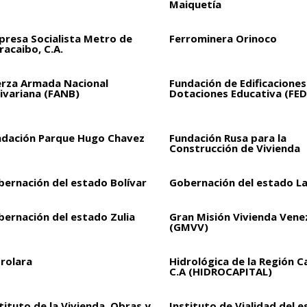
Maiquetía
presa Socialista Metro de
Ferrominera Orinoco
acaibo, C.A.
erza Armada Nacional
Fundación de Edificaciones
ivariana (FANB)
Dotaciones Educativa (FED
ndación Parque Hugo Chavez
Fundación Rusa para la
Construcción de Vivienda
bernación del estado Bolívar
Gobernación del estado L
bernación del estado Zulia
Gran Misión Vivienda Vene
(GMVV)
drolara
Hidrológica de la Región C
C.A (HIDROCAPITAL)
tituto de la Vivienda, Obras y
Instituto de Vialidad del 