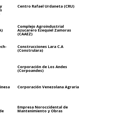
y
Centro Rafael Urdaneta (CRU)
s
)
Complejo Agroindustrial
A)
Azucarero Ezequiel Zamoras
(CAAEZ)
ech-
Construcciones Lara C.A
(Construlara)
Corporación de Los Andes
(Corpoandes)
inesa
Corporación Venezolana Agraria
Empresa Noroccidental de
de
Mantenimiento y Obras