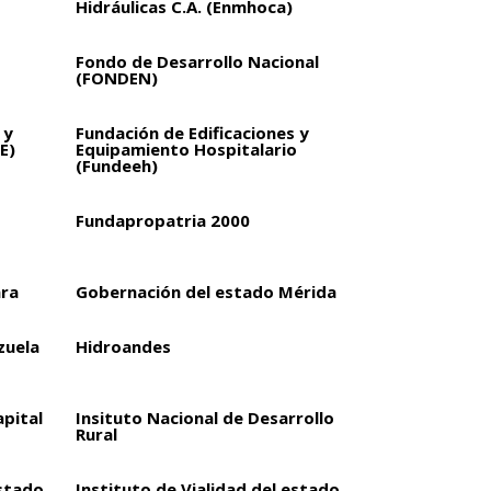
Hidráulicas C.A. (Enmhoca)
Fondo de Desarrollo Nacional
(FONDEN)
 y
Fundación de Edificaciones y
E)
Equipamiento Hospitalario
(Fundeeh)
Fundapropatria 2000
ara
Gobernación del estado Mérida
zuela
Hidroandes
apital
Insituto Nacional de Desarrollo
Rural
estado
Instituto de Vialidad del estado