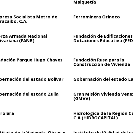
Maiquetía
presa Socialista Metro de
Ferrominera Orinoco
acaibo, C.A.
erza Armada Nacional
Fundación de Edificaciones
ivariana (FANB)
Dotaciones Educativa (FED
ndación Parque Hugo Chavez
Fundación Rusa para la
Construcción de Vivienda
bernación del estado Bolívar
Gobernación del estado L
bernación del estado Zulia
Gran Misión Vivienda Vene
(GMVV)
drolara
Hidrológica de la Región C
C.A (HIDROCAPITAL)
tituto de la Vivienda, Obras y
Instituto de Vialidad del 