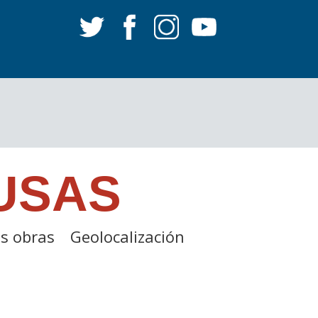
USAS
s obras
Geolocalización