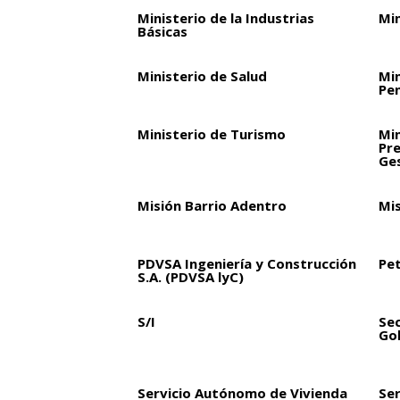
Ministerio de la Industrias
Min
Básicas
Ministerio de Salud
Min
Pen
Ministerio de Turismo
Min
Pre
Ge
Misión Barrio Adentro
Mi
PDVSA Ingeniería y Construcción
Pet
S.A. (PDVSA lyC)
S/I
Sec
Go
Servicio Autónomo de Vivienda
Ser