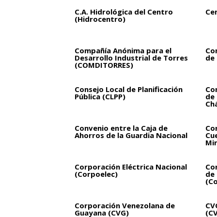
C.A. Hidrológica del Centro
Ce
(Hidrocentro)
Compañía Anónima para el
Co
Desarrollo Industrial de Torres
de 
(COMDITORRES)
Consejo Local de Planificación
Con
Pública (CLPP)
de
Ch
Convenio entre la Caja de
Cor
Ahorros de la Guardia Nacional
Cue
Mi
Corporación Eléctrica Nacional
Cor
(Corpoelec)
de 
(Co
Corporación Venezolana de
CVG
Guayana (CVG)
(C