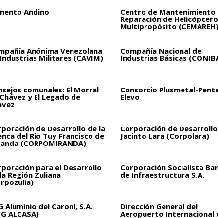
mento Andino
Centro de Mantenimiento 
Reparación de Helicóptero
Multipropósito (CEMAREH
mpañía Anónima Venezolana
Compañía Nacional de
Industrias Militares (CAVIM)
Industrias Básicas (CONIB
sejos comunales: El Morral
Consorcio Plusmetal-Pent
 Chávez y El Legado de
Elevo
ávez
poración de Desarrollo de la
Corporación de Desarrollo
nca del Río Tuy Francisco de
Jacinto Lara (Corpolara)
randa (CORPOMIRANDA)
poración para el Desarrollo
Corporación Socialista Bar
la Región Zuliana
de Infraestructura S.A.
rpozulia)
 Aluminio del Caroní, S.A.
Dirección General del
VG ALCASA)
Aeropuerto Internacional 