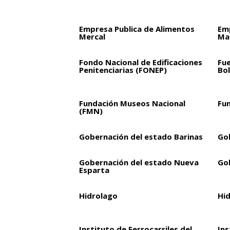
Empresa Publica de Alimentos
Em
Mercal
Mar
Fondo Nacional de Edificaciones
Fu
Penitenciarias (FONEP)
Bol
Fundación Museos Nacional
Fu
(FMN)
Gobernación del estado Barinas
Go
Gobernación del estado Nueva
Go
Esparta
Hidrolago
Hi
Instituto de Ferrocarriles del
Ins