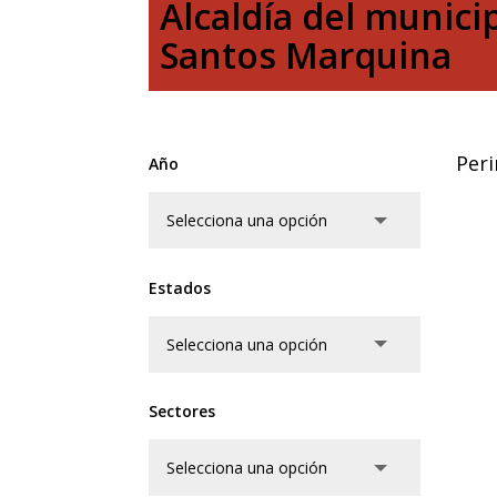
Alcaldía del munici
Santos Marquina
Per
Año
Estados
Sectores