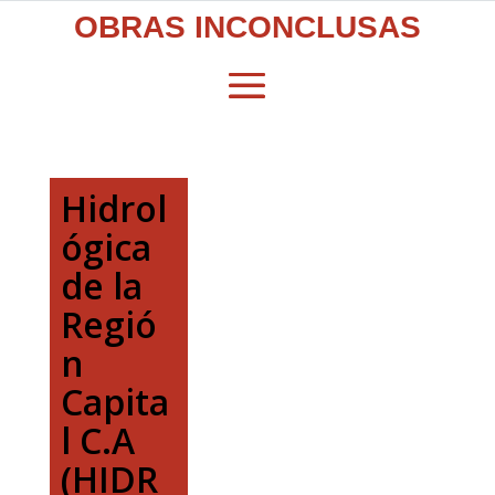
OBRAS INCONCLUSAS
Hidrol
ógica
de la
Regió
n
Capita
l C.A
(HIDR