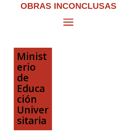
OBRAS INCONCLUSAS
Minist
erio
de
Educa
ción
Univer
sitaria