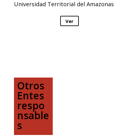
Universidad Territorial del Amazonas
Ver
Otros
Entes
respo
nsable
s