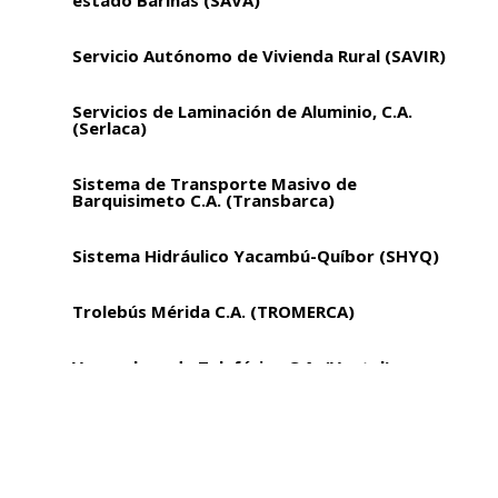
Servicio Autónomo de Vivienda Rural (SAVIR)
Servicios de Laminación de Aluminio, C.A.
(Serlaca)
Sistema de Transporte Masivo de
Barquisimeto C.A. (Transbarca)
Sistema Hidráulico Yacambú-Quíbor (SHYQ)
Trolebús Mérida C.A. (TROMERCA)
Venezolana de Teleférico C.A. (Ventel)
Vialidad y Construcciones Sucre, S.A
Vicepresidencia Sectorial de Obras Públicas
y Servicios