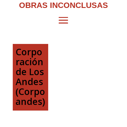
OBRAS INCONCLUSAS
Corpo
ración
de Los
Andes
(Corpo
andes)