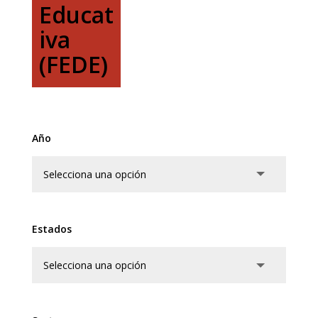
Educat
iva
(FEDE)
Año
Estados