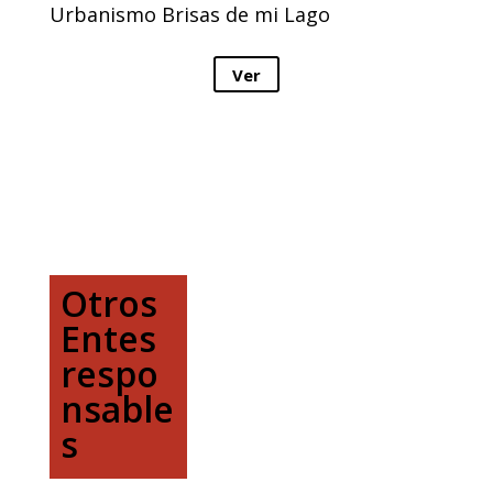
Urbanismo Brisas de mi Lago
Ver
Otros
Entes
respo
nsable
s