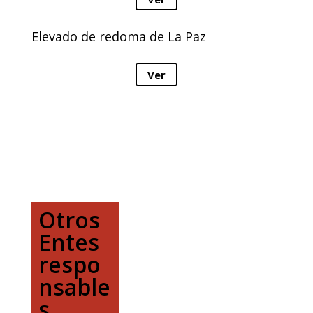
Elevado de redoma de La Paz
Ver
Otros
Entes
respo
nsable
s