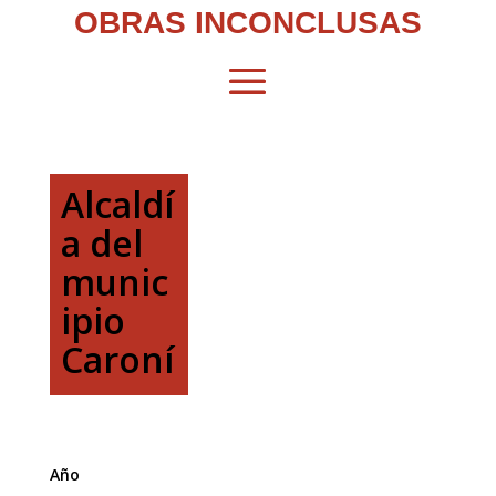
OBRAS INCONCLUSAS
Alcaldí
a del
munic
ipio
Caroní
Año