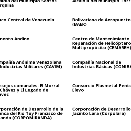
aldía del municipio Santos
Alcaldía del municipio Torr
rquina
nco Central de Venezuela
Bolivariana de Aeropuertos
(BAER)
mento Andino
Centro de Mantenimiento 
Reparación de Helicóptero
Multipropósito (CEMAREH
mpañía Anónima Venezolana
Compañía Nacional de
Industrias Militares (CAVIM)
Industrias Básicas (CONIB
sejos comunales: El Morral
Consorcio Plusmetal-Pent
 Chávez y El Legado de
Elevo
ávez
poración de Desarrollo de la
Corporación de Desarrollo
nca del Río Tuy Francisco de
Jacinto Lara (Corpolara)
randa (CORPOMIRANDA)