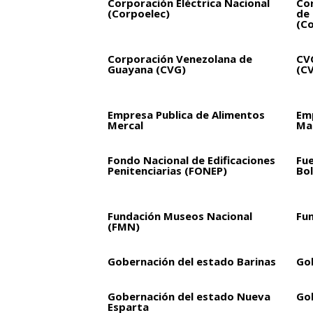
Corporación Eléctrica Nacional
Cor
(Corpoelec)
de 
(Co
Corporación Venezolana de
CVG
Guayana (CVG)
(C
Empresa Publica de Alimentos
Em
Mercal
Mar
Fondo Nacional de Edificaciones
Fu
Penitenciarias (FONEP)
Bol
Fundación Museos Nacional
Fu
(FMN)
Gobernación del estado Barinas
Go
Gobernación del estado Nueva
Go
Esparta