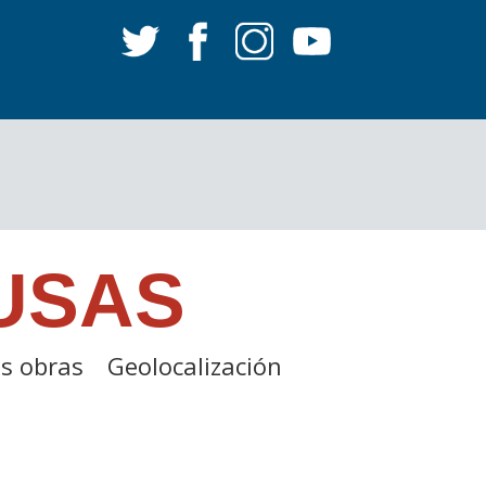
USAS
s obras
Geolocalización