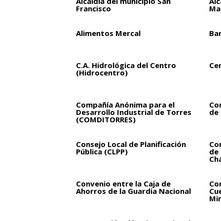
Alcaldía del municipio San
Alc
Francisco
Ma
Alimentos Mercal
Ba
C.A. Hidrológica del Centro
Ce
(Hidrocentro)
Compañía Anónima para el
Co
Desarrollo Industrial de Torres
de 
(COMDITORRES)
Consejo Local de Planificación
Con
Pública (CLPP)
de
Ch
Convenio entre la Caja de
Cor
Ahorros de la Guardia Nacional
Cue
Mi