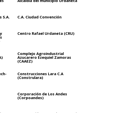
es
Alcaldía del municipio Urdaneta
 S.A.
C.A. Ciudad Convención
y
Centro Rafael Urdaneta (CRU)
s
)
Complejo Agroindustrial
A)
Azucarero Ezequiel Zamoras
(CAAEZ)
ech-
Construcciones Lara C.A
(Construlara)
Corporación de Los Andes
(Corpoandes)