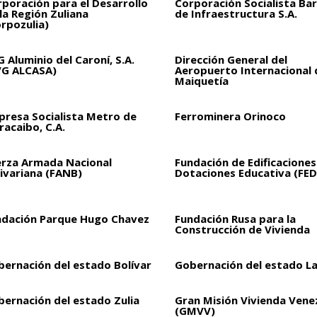
poración para el Desarrollo
Corporación Socialista Bar
la Región Zuliana
de Infraestructura S.A.
rpozulia)
 Aluminio del Caroní, S.A.
Dirección General del
VG ALCASA)
Aeropuerto Internacional 
Maiquetía
presa Socialista Metro de
Ferrominera Orinoco
acaibo, C.A.
erza Armada Nacional
Fundación de Edificaciones
ivariana (FANB)
Dotaciones Educativa (FED
ndación Parque Hugo Chavez
Fundación Rusa para la
Construcción de Vivienda
bernación del estado Bolívar
Gobernación del estado L
bernación del estado Zulia
Gran Misión Vivienda Vene
(GMVV)