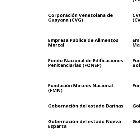
Corporación Venezolana de
CVG
Guayana (CVG)
(C
Empresa Publica de Alimentos
Em
Mercal
Mar
Fondo Nacional de Edificaciones
Fu
Penitenciarias (FONEP)
Bol
Fundación Museos Nacional
Fu
(FMN)
Gobernación del estado Barinas
Go
Gobernación del estado Nueva
Go
Esparta