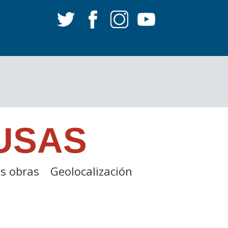
USAS
s obras
Geolocalización