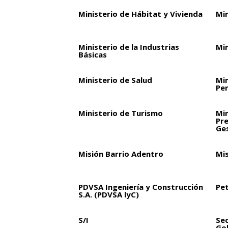
Ministerio de Hábitat y Vivienda
Min
Ministerio de la Industrias
Min
Básicas
Ministerio de Salud
Min
Pen
Ministerio de Turismo
Min
Pre
Ge
Misión Barrio Adentro
Mi
PDVSA Ingeniería y Construcción
Pet
S.A. (PDVSA lyC)
S/I
Sec
Go