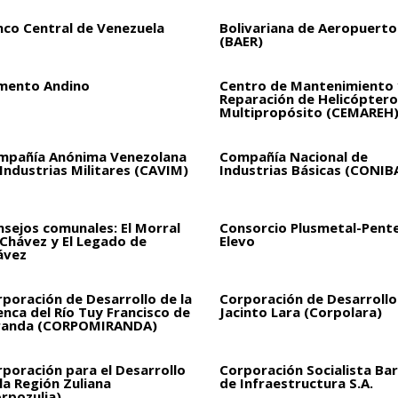
nco Central de Venezuela
Bolivariana de Aeropuertos
(BAER)
mento Andino
Centro de Mantenimiento 
Reparación de Helicóptero
Multipropósito (CEMAREH
mpañía Anónima Venezolana
Compañía Nacional de
Industrias Militares (CAVIM)
Industrias Básicas (CONIB
sejos comunales: El Morral
Consorcio Plusmetal-Pent
 Chávez y El Legado de
Elevo
ávez
poración de Desarrollo de la
Corporación de Desarrollo
nca del Río Tuy Francisco de
Jacinto Lara (Corpolara)
randa (CORPOMIRANDA)
poración para el Desarrollo
Corporación Socialista Bar
la Región Zuliana
de Infraestructura S.A.
rpozulia)