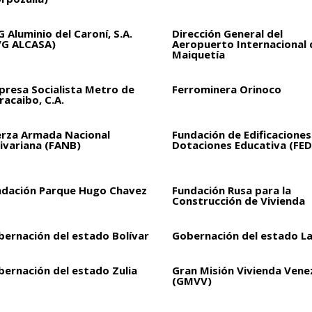
 Aluminio del Caroní, S.A.
Dirección General del
VG ALCASA)
Aeropuerto Internacional 
Maiquetía
presa Socialista Metro de
Ferrominera Orinoco
acaibo, C.A.
erza Armada Nacional
Fundación de Edificaciones
ivariana (FANB)
Dotaciones Educativa (FED
ndación Parque Hugo Chavez
Fundación Rusa para la
Construcción de Vivienda
bernación del estado Bolívar
Gobernación del estado L
bernación del estado Zulia
Gran Misión Vivienda Vene
(GMVV)