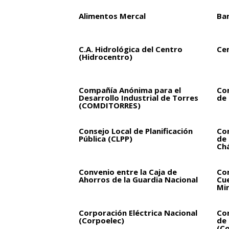
Alimentos Mercal
Ba
C.A. Hidrológica del Centro
Ce
(Hidrocentro)
Compañía Anónima para el
Co
Desarrollo Industrial de Torres
de 
(COMDITORRES)
Consejo Local de Planificación
Con
Pública (CLPP)
de
Ch
Convenio entre la Caja de
Cor
Ahorros de la Guardia Nacional
Cue
Mi
Corporación Eléctrica Nacional
Cor
(Corpoelec)
de 
(Co