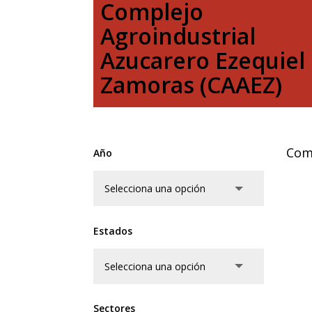
Complejo
Agroindustrial
Azucarero Ezequiel
Zamoras (CAAEZ)
Com
Año
Estados
Sectores