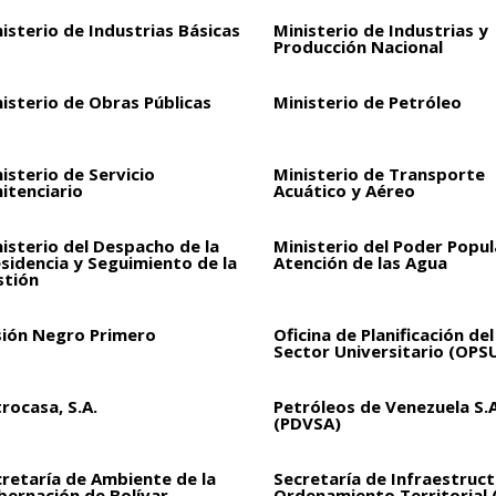
isterio de Industrias Básicas
Ministerio de Industrias y
Producción Nacional
isterio de Obras Públicas
Ministerio de Petróleo
isterio de Servicio
Ministerio de Transporte
itenciario
Acuático y Aéreo
isterio del Despacho de la
Ministerio del Poder Popul
sidencia y Seguimiento de la
Atención de las Agua
stión
sión Negro Primero
Oficina de Planificación del
Sector Universitario (OPS
rocasa, S.A.
Petróleos de Venezuela S.A
(PDVSA)
retaría de Ambiente de la
Secretaría de Infraestruct
bernación de Bolívar
Ordenamiento Territorial 