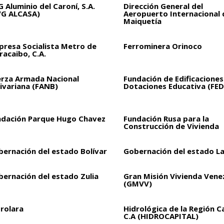
 Aluminio del Caroní, S.A.
Dirección General del
VG ALCASA)
Aeropuerto Internacional 
Maiquetía
presa Socialista Metro de
Ferrominera Orinoco
acaibo, C.A.
erza Armada Nacional
Fundación de Edificaciones
ivariana (FANB)
Dotaciones Educativa (FED
ndación Parque Hugo Chavez
Fundación Rusa para la
Construcción de Vivienda
bernación del estado Bolívar
Gobernación del estado L
bernación del estado Zulia
Gran Misión Vivienda Vene
(GMVV)
drolara
Hidrológica de la Región C
C.A (HIDROCAPITAL)