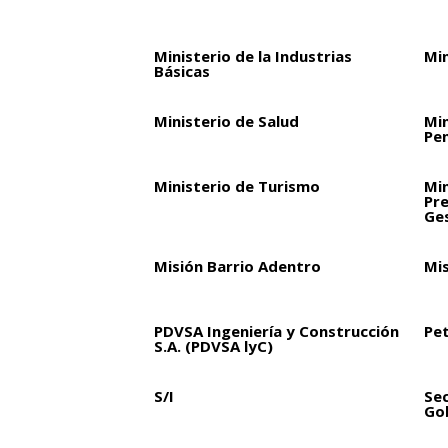
Ministerio de la Industrias
Min
Básicas
Ministerio de Salud
Min
Pen
Ministerio de Turismo
Min
Pre
Ge
Misión Barrio Adentro
Mi
PDVSA Ingeniería y Construcción
Pet
S.A. (PDVSA lyC)
S/I
Sec
Go