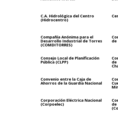
C.A. Hidrológica del Centro
Ce
(Hidrocentro)
Compañía Anónima para el
Co
Desarrollo Industrial de Torres
de 
(COMDITORRES)
Consejo Local de Planificación
Con
Pública (CLPP)
de
Ch
Convenio entre la Caja de
Cor
Ahorros de la Guardia Nacional
Cue
Mi
Corporación Eléctrica Nacional
Cor
(Corpoelec)
de 
(Co