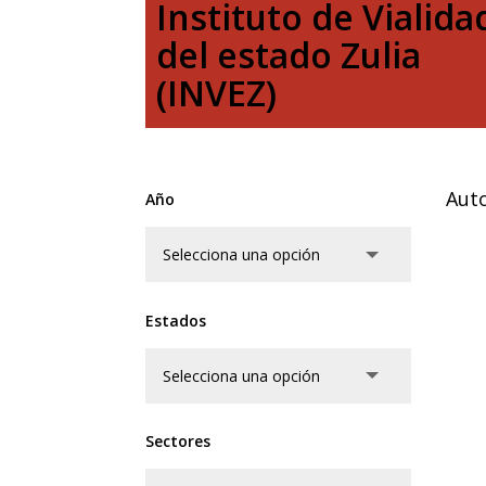
Instituto de Vialida
del estado Zulia
(INVEZ)
Auto
Año
Estados
Sectores