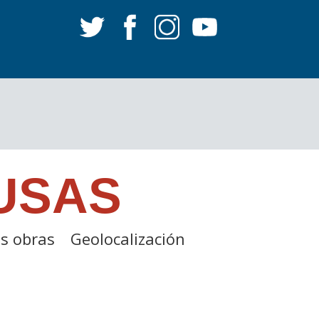
USAS
s obras
Geolocalización