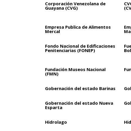
Corporación Venezolana de
CVG
Guayana (CVG)
(C
Empresa Publica de Alimentos
Em
Mercal
Mar
Fondo Nacional de Edificaciones
Fu
Penitenciarias (FONEP)
Bol
Fundación Museos Nacional
Fu
(FMN)
Gobernación del estado Barinas
Go
Gobernación del estado Nueva
Go
Esparta
Hidrolago
Hi