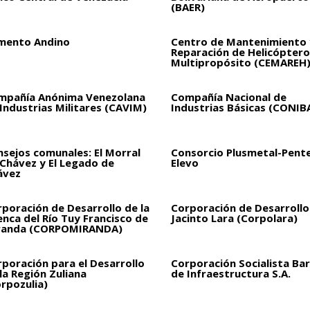
(BAER)
mento Andino
Centro de Mantenimiento 
Reparación de Helicóptero
Multipropósito (CEMAREH
mpañía Anónima Venezolana
Compañía Nacional de
Industrias Militares (CAVIM)
Industrias Básicas (CONIB
sejos comunales: El Morral
Consorcio Plusmetal-Pent
 Chávez y El Legado de
Elevo
ávez
poración de Desarrollo de la
Corporación de Desarrollo
nca del Río Tuy Francisco de
Jacinto Lara (Corpolara)
randa (CORPOMIRANDA)
poración para el Desarrollo
Corporación Socialista Bar
la Región Zuliana
de Infraestructura S.A.
rpozulia)