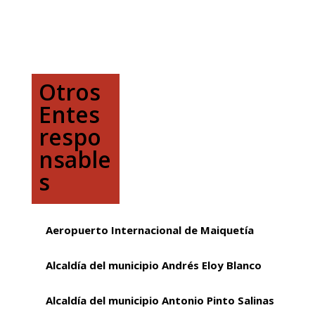
Otros
Entes
respo
nsable
s
Aeropuerto Internacional de Maiquetía
Alcaldía del municipio Andrés Eloy Blanco
Alcaldía del municipio Antonio Pinto Salinas