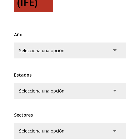
(IFE)
Año
Estados
Sectores