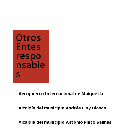
Otros
Entes
respo
nsable
s
Aeropuerto Internacional de Maiquetía
Alcaldía del municipio Andrés Eloy Blanco
Alcaldía del municipio Antonio Pinto Salinas