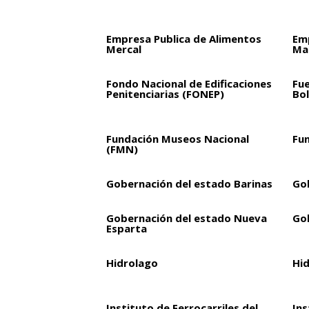
Empresa Publica de Alimentos
Em
Mercal
Mar
Fondo Nacional de Edificaciones
Fu
Penitenciarias (FONEP)
Bol
Fundación Museos Nacional
Fu
(FMN)
Gobernación del estado Barinas
Go
Gobernación del estado Nueva
Go
Esparta
Hidrolago
Hi
Instituto de Ferrocarriles del
Ins