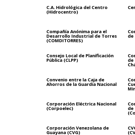
C.A. Hidrológica del Centro
Ce
(Hidrocentro)
Compañía Anónima para el
Co
Desarrollo Industrial de Torres
de 
(COMDITORRES)
Consejo Local de Planificación
Con
Pública (CLPP)
de
Ch
Convenio entre la Caja de
Cor
Ahorros de la Guardia Nacional
Cue
Mi
Corporación Eléctrica Nacional
Cor
(Corpoelec)
de 
(Co
Corporación Venezolana de
CVG
Guayana (CVG)
(C