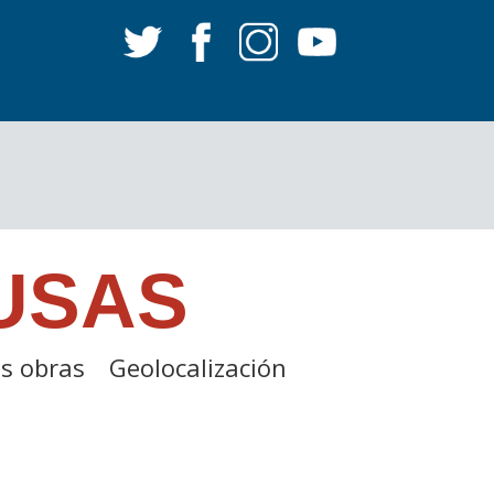
USAS
s obras
Geolocalización