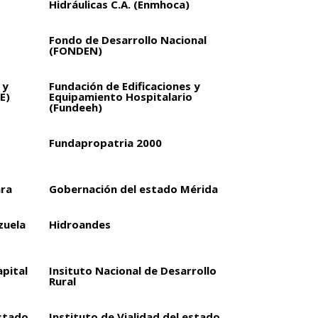
Hidráulicas C.A. (Enmhoca)
Fondo de Desarrollo Nacional
(FONDEN)
 y
Fundación de Edificaciones y
E)
Equipamiento Hospitalario
(Fundeeh)
Fundapropatria 2000
ara
Gobernación del estado Mérida
zuela
Hidroandes
apital
Insituto Nacional de Desarrollo
Rural
estado
Instituto de Vialidad del estado