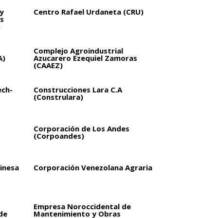
y
Centro Rafael Urdaneta (CRU)
s
)
Complejo Agroindustrial
A)
Azucarero Ezequiel Zamoras
(CAAEZ)
ech-
Construcciones Lara C.A
(Construlara)
Corporación de Los Andes
(Corpoandes)
inesa
Corporación Venezolana Agraria
Empresa Noroccidental de
de
Mantenimiento y Obras