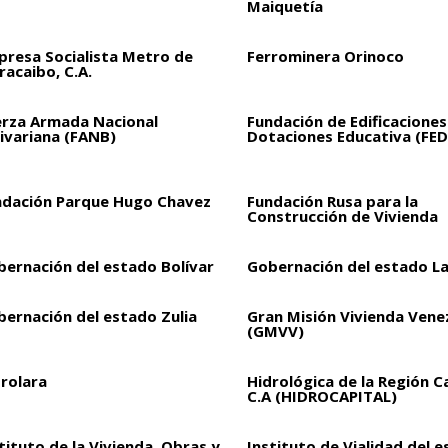
Maiquetía
presa Socialista Metro de
Ferrominera Orinoco
acaibo, C.A.
erza Armada Nacional
Fundación de Edificaciones
ivariana (FANB)
Dotaciones Educativa (FED
ndación Parque Hugo Chavez
Fundación Rusa para la
Construcción de Vivienda
bernación del estado Bolívar
Gobernación del estado L
bernación del estado Zulia
Gran Misión Vivienda Vene
(GMVV)
drolara
Hidrológica de la Región C
C.A (HIDROCAPITAL)
tituto de la Vivienda, Obras y
Instituto de Vialidad del 