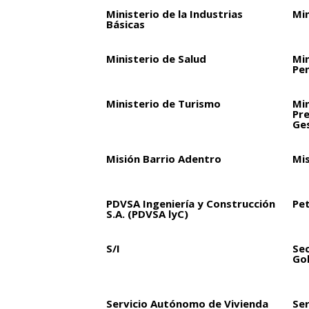
Ministerio de la Industrias
Min
Básicas
Ministerio de Salud
Min
Pen
Ministerio de Turismo
Min
Pre
Ge
Misión Barrio Adentro
Mi
PDVSA Ingeniería y Construcción
Pet
S.A. (PDVSA lyC)
S/I
Sec
Go
Servicio Autónomo de Vivienda
Ser