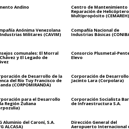
mento Andino
Centro de Mantenimiento 
Reparación de Helicóptero
Multipropósito (CEMAREH
mpañía Anónima Venezolana
Compañía Nacional de
Industrias Militares (CAVIM)
Industrias Básicas (CONIB
sejos comunales: El Morral
Consorcio Plusmetal-Pent
 Chávez y El Legado de
Elevo
ávez
poración de Desarrollo de la
Corporación de Desarrollo
nca del Río Tuy Francisco de
Jacinto Lara (Corpolara)
randa (CORPOMIRANDA)
poración para el Desarrollo
Corporación Socialista Bar
la Región Zuliana
de Infraestructura S.A.
rpozulia)
 Aluminio del Caroní, S.A.
Dirección General del
VG ALCASA)
Aeropuerto Internacional 