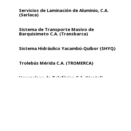
Servicios de Laminación de Aluminio, C.A.
(Serlaca)
Sistema de Transporte Masivo de
Barquisimeto C.A. (Transbarca)
Sistema Hidráulico Yacambú-Quíbor (SHYQ)
Trolebús Mérida C.A. (TROMERCA)
Venezolana de Teleférico C.A. (Ventel)
Vialidad y Construcciones Sucre, S.A
Vicepresidencia Sectorial de Obras Públicas
y Servicios