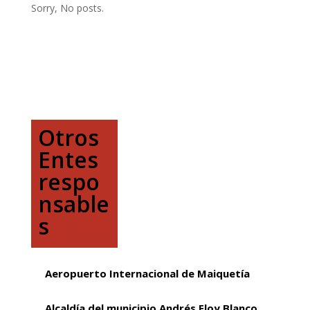
Sorry, No posts.
Otros
Entes
respo
nsable
s
Aeropuerto Internacional de Maiquetía
Alcaldía del municipio Andrés Eloy Blanco