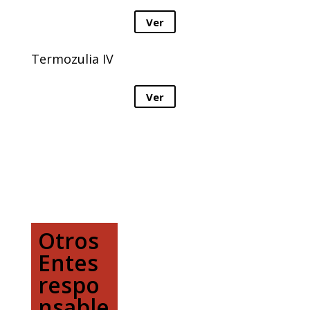
Ver
Termozulia IV
Ver
Otros
Entes
respo
nsable