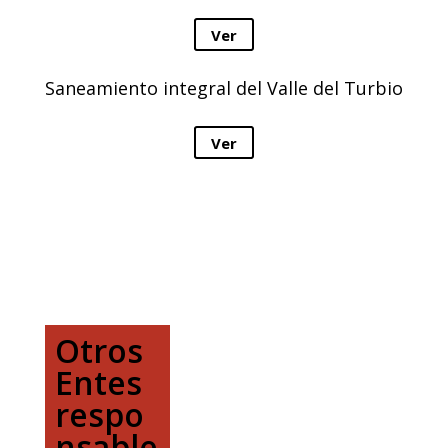
Ver
Saneamiento integral del Valle del Turbio
Ver
Otros
Entes
respo
nsable