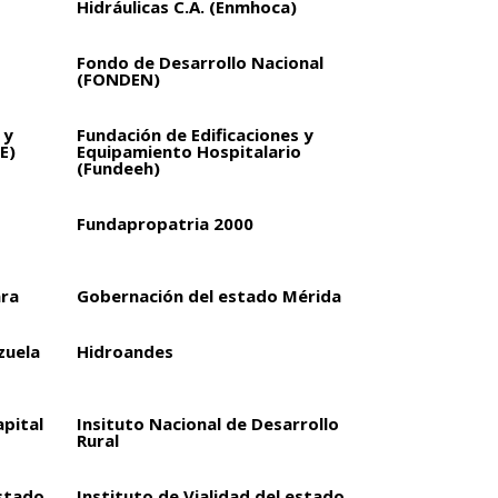
Hidráulicas C.A. (Enmhoca)
Fondo de Desarrollo Nacional
(FONDEN)
 y
Fundación de Edificaciones y
E)
Equipamiento Hospitalario
(Fundeeh)
Fundapropatria 2000
ara
Gobernación del estado Mérida
zuela
Hidroandes
apital
Insituto Nacional de Desarrollo
Rural
estado
Instituto de Vialidad del estado