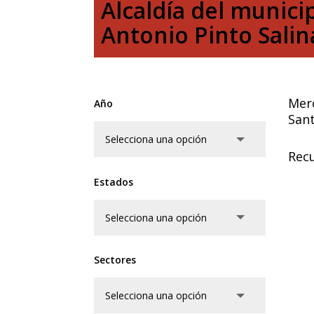
Alcaldía del munici
Antonio Pinto Salin
Merc
Año
Sant
Recu
Estados
Sectores