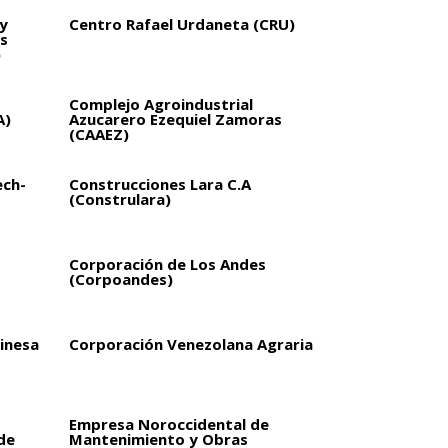
y
Centro Rafael Urdaneta (CRU)
s
)
Complejo Agroindustrial
A)
Azucarero Ezequiel Zamoras
(CAAEZ)
ech-
Construcciones Lara C.A
(Construlara)
Corporación de Los Andes
(Corpoandes)
inesa
Corporación Venezolana Agraria
Empresa Noroccidental de
de
Mantenimiento y Obras