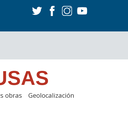
USAS
s obras
Geolocalización