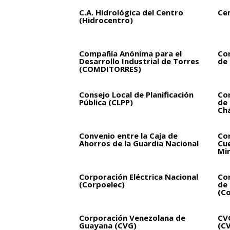
C.A. Hidrológica del Centro
Ce
(Hidrocentro)
Compañía Anónima para el
Co
Desarrollo Industrial de Torres
de 
(COMDITORRES)
Consejo Local de Planificación
Con
Pública (CLPP)
de
Ch
Convenio entre la Caja de
Cor
Ahorros de la Guardia Nacional
Cue
Mi
Corporación Eléctrica Nacional
Cor
(Corpoelec)
de 
(Co
Corporación Venezolana de
CVG
Guayana (CVG)
(C