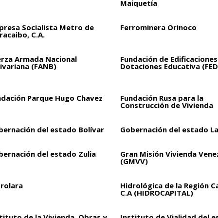
Maiquetía
presa Socialista Metro de
Ferrominera Orinoco
acaibo, C.A.
erza Armada Nacional
Fundación de Edificaciones
ivariana (FANB)
Dotaciones Educativa (FED
ndación Parque Hugo Chavez
Fundación Rusa para la
Construcción de Vivienda
bernación del estado Bolívar
Gobernación del estado L
bernación del estado Zulia
Gran Misión Vivienda Vene
(GMVV)
drolara
Hidrológica de la Región C
C.A (HIDROCAPITAL)
tituto de la Vivienda, Obras y
Instituto de Vialidad del 