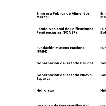
Empresa Publica de Alimentos
Em
Mercal
Mar
Fondo Nacional de Edificaciones
Fu
Penitenciarias (FONEP)
Bol
Fundación Museos Nacional
Fu
(FMN)
Gobernación del estado Barinas
Go
Gobernación del estado Nueva
Go
Esparta
Hidrolago
Hi
Instituto de Ferrocarriles del
Ins