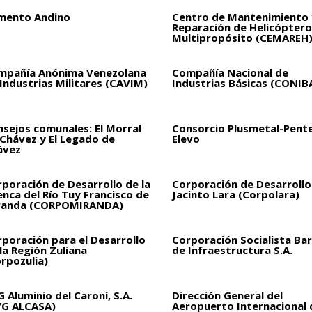
mento Andino
Centro de Mantenimiento 
Reparación de Helicóptero
Multipropósito (CEMAREH
mpañía Anónima Venezolana
Compañía Nacional de
Industrias Militares (CAVIM)
Industrias Básicas (CONIB
sejos comunales: El Morral
Consorcio Plusmetal-Pent
 Chávez y El Legado de
Elevo
ávez
poración de Desarrollo de la
Corporación de Desarrollo
nca del Río Tuy Francisco de
Jacinto Lara (Corpolara)
randa (CORPOMIRANDA)
poración para el Desarrollo
Corporación Socialista Bar
la Región Zuliana
de Infraestructura S.A.
rpozulia)
 Aluminio del Caroní, S.A.
Dirección General del
VG ALCASA)
Aeropuerto Internacional 