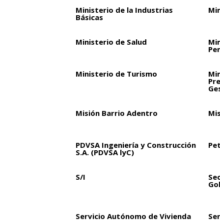
Ministerio de la Industrias
Min
Básicas
Ministerio de Salud
Min
Pen
Ministerio de Turismo
Min
Pre
Ge
Misión Barrio Adentro
Mi
PDVSA Ingeniería y Construcción
Pet
S.A. (PDVSA lyC)
S/I
Sec
Go
Servicio Autónomo de Vivienda
Ser