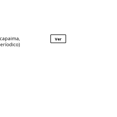
acapaima,
Ver
eríodico)