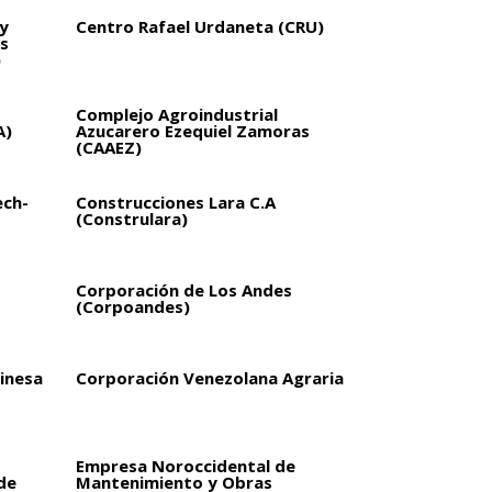
y
Centro Rafael Urdaneta (CRU)
s
)
Complejo Agroindustrial
A)
Azucarero Ezequiel Zamoras
(CAAEZ)
ech-
Construcciones Lara C.A
(Construlara)
Corporación de Los Andes
(Corpoandes)
inesa
Corporación Venezolana Agraria
Empresa Noroccidental de
de
Mantenimiento y Obras