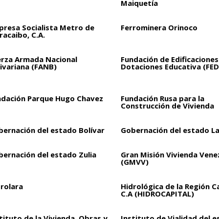
Maiquetía
presa Socialista Metro de
Ferrominera Orinoco
acaibo, C.A.
erza Armada Nacional
Fundación de Edificaciones
ivariana (FANB)
Dotaciones Educativa (FED
ndación Parque Hugo Chavez
Fundación Rusa para la
Construcción de Vivienda
bernación del estado Bolívar
Gobernación del estado L
bernación del estado Zulia
Gran Misión Vivienda Vene
(GMVV)
drolara
Hidrológica de la Región C
C.A (HIDROCAPITAL)
tituto de la Vivienda, Obras y
Instituto de Vialidad del 