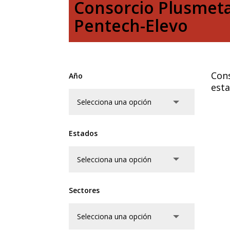
Consorcio Plusmeta
Pentech-Elevo
Cons
Año
esta
Estados
Sectores