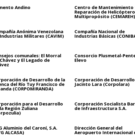
mento Andino
Centro de Mantenimiento 
Reparación de Helicóptero
Multipropósito (CEMAREH
mpañía Anónima Venezolana
Compañía Nacional de
Industrias Militares (CAVIM)
Industrias Básicas (CONIB
sejos comunales: El Morral
Consorcio Plusmetal-Pent
 Chávez y El Legado de
Elevo
ávez
poración de Desarrollo de la
Corporación de Desarrollo
nca del Río Tuy Francisco de
Jacinto Lara (Corpolara)
randa (CORPOMIRANDA)
poración para el Desarrollo
Corporación Socialista Bar
la Región Zuliana
de Infraestructura S.A.
rpozulia)
 Aluminio del Caroní, S.A.
Dirección General del
VG ALCASA)
Aeropuerto Internacional 