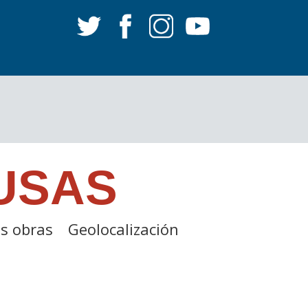
USAS
s obras
Geolocalización