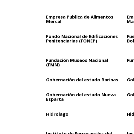
Empresa Publica de Alimentos
Em
Mercal
Mar
Fondo Nacional de Edificaciones
Fu
Penitenciarias (FONEP)
Bol
Fundación Museos Nacional
Fu
(FMN)
Gobernación del estado Barinas
Go
Gobernación del estado Nueva
Go
Esparta
Hidrolago
Hi
Instituto de Ferrocarriles del
Ins