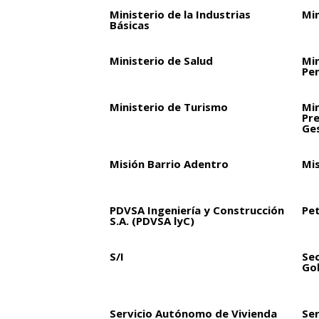
Ministerio de la Industrias
Min
Básicas
Ministerio de Salud
Min
Pen
Ministerio de Turismo
Min
Pre
Ge
Misión Barrio Adentro
Mi
PDVSA Ingeniería y Construcción
Pet
S.A. (PDVSA lyC)
S/I
Sec
Go
Servicio Autónomo de Vivienda
Ser