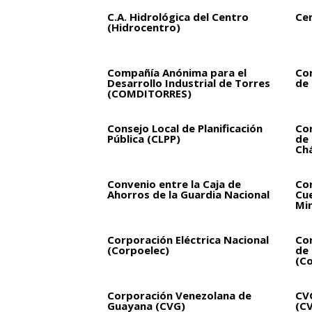
C.A. Hidrológica del Centro
Ce
(Hidrocentro)
Compañía Anónima para el
Co
Desarrollo Industrial de Torres
de 
(COMDITORRES)
Consejo Local de Planificación
Con
Pública (CLPP)
de
Ch
Convenio entre la Caja de
Cor
Ahorros de la Guardia Nacional
Cue
Mi
Corporación Eléctrica Nacional
Cor
(Corpoelec)
de 
(Co
Corporación Venezolana de
CVG
Guayana (CVG)
(C