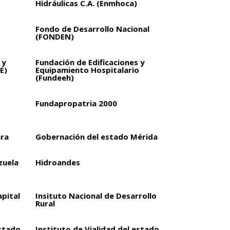
Hidráulicas C.A. (Enmhoca)
Fondo de Desarrollo Nacional
(FONDEN)
 y
Fundación de Edificaciones y
E)
Equipamiento Hospitalario
(Fundeeh)
Fundapropatria 2000
ara
Gobernación del estado Mérida
zuela
Hidroandes
apital
Insituto Nacional de Desarrollo
Rural
estado
Instituto de Vialidad del estado