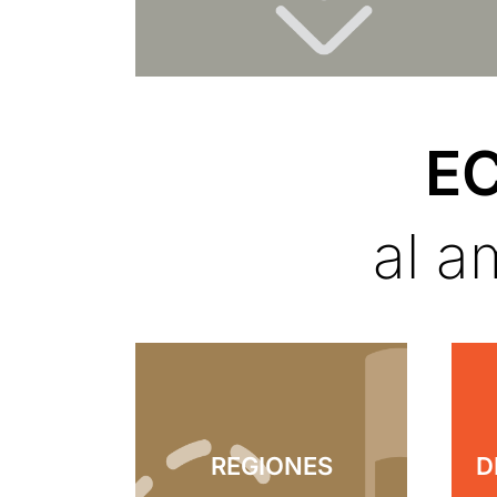
EC
al a
REGIONES
D