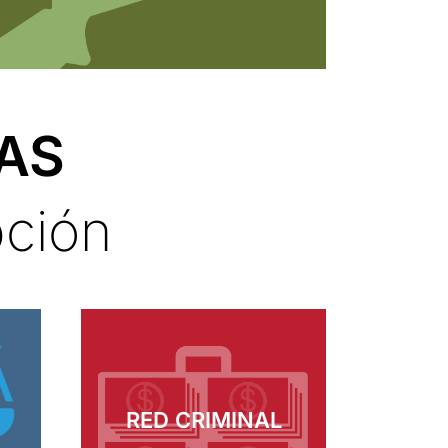
TAS
pción
RED CRIMINAL