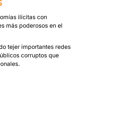
S
mías ilícitas con
es más poderosos en el
o tejer importantes redes
públicos corruptos que
onales.