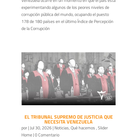
Venezuela ocurre en un momento en que el país está
experimentando algunos de los peores niveles de
corrupción pública del mundo, ocupando el puesto
178 de 180 países en el último Índice de Percepción
de la Corrupción
EL TRIBUNAL SUPREMO DE JUSTICIA QUE
NECESITA VENEZUELA
por
|
Jul 30, 2026
|
Noticias
,
Qué hacemos
,
Slider
Home
| 0 Comentario