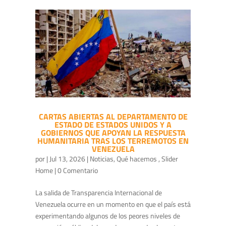
CARTAS ABIERTAS AL DEPARTAMENTO DE
ESTADO DE ESTADOS UNIDOS Y A
GOBIERNOS QUE APOYAN LA RESPUESTA
HUMANITARIA TRAS LOS TERREMOTOS EN
VENEZUELA
por
|
Jul 13, 2026
|
Noticias
,
Qué hacemos
,
Slider
Home
| 0 Comentario
La salida de Transparencia Internacional de
Venezuela ocurre en un momento en que el país está
experimentando algunos de los peores niveles de