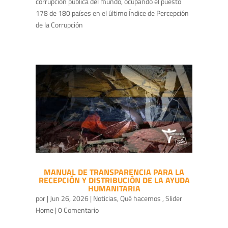
corrupción pública del mundo, ocupando el puesto
178 de 180 países en el último Índice de Percepción
de la Corrupción
MANUAL DE TRANSPARENCIA PARA LA
RECEPCIÓN Y DISTRIBUCIÓN DE LA AYUDA
HUMANITARIA
por
|
Jun 26, 2026
|
Noticias
,
Qué hacemos
,
Slider
Home
| 0 Comentario