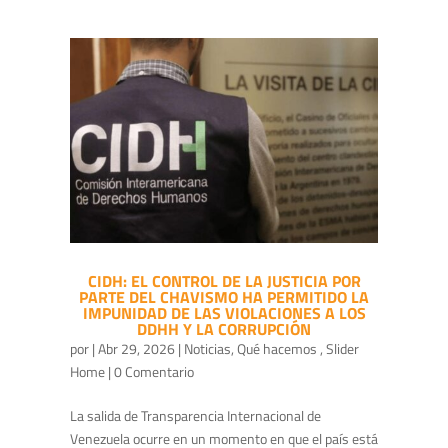
CIDH: EL CONTROL DE LA JUSTICIA POR
PARTE DEL CHAVISMO HA PERMITIDO LA
IMPUNIDAD DE LAS VIOLACIONES A LOS
DDHH Y LA CORRUPCIÓN
por
|
Abr 29, 2026
|
Noticias
,
Qué hacemos
,
Slider
Home
| 0 Comentario
La salida de Transparencia Internacional de
Venezuela ocurre en un momento en que el país está