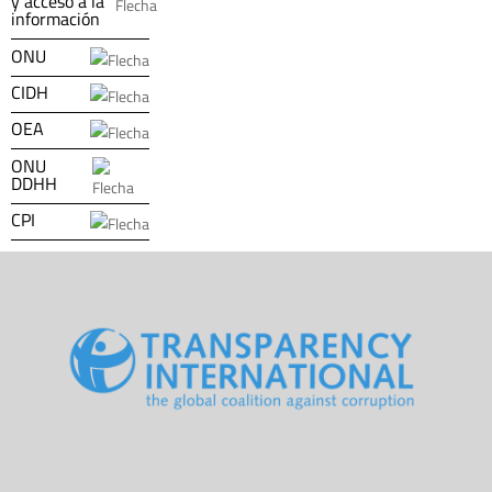
y acceso a la
información
ONU
CIDH
OEA
ONU
DDHH
CPI