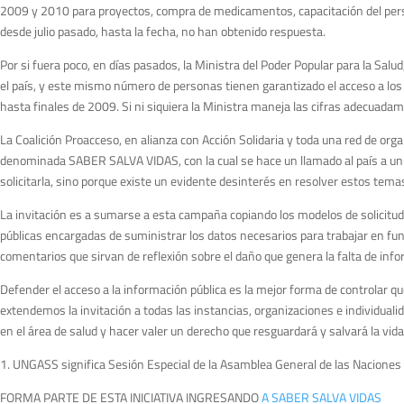
2009 y 2010 para proyectos, compra de medicamentos, capacitación del perso
desde julio pasado, hasta la fecha, no han obtenido respuesta.
Por si fuera poco, en días pasados, la Ministra del Poder Popular para la Sal
el país, y este mismo número de personas tienen garantizado el acceso a lo
hasta finales de 2009. Si ni siquiera la Ministra maneja las cifras adecua
La Coalición Proacceso, en alianza con Acción Solidaria y toda una red de o
denominada SABER SALVA VIDAS, con la cual se hace un llamado al país a uni
solicitarla, sino porque existe un evidente desinterés en resolver estos tema
La invitación es a sumarse a esta campaña copiando los modelos de solicitud
públicas encargadas de suministrar los datos necesarios para trabajar en fun
comentarios que sirvan de reflexión sobre el daño que genera la falta de in
Defender el acceso a la información pública es la mejor forma de controlar que
extendemos la invitación a todas las instancias, organizaciones e individuali
en el área de salud y hacer valer un derecho que resguardará y salvará la vi
1. UNGASS significa Sesión Especial de la Asamblea General de las Naciones 
FORMA PARTE DE ESTA INICIATIVA INGRESANDO
A SABER SALVA VIDAS