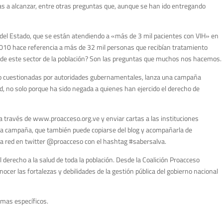
as a alcanzar, entre otras preguntas que, aunque se han ido entregando
al del Estado, que se están atendiendo a «más de 3 mil pacientes con VIH» en
2010 hace referencia a más de 32 mil personas que recibían tratamiento
s de este sector de la población? Son las preguntas que muchos nos hacemos.
visto cuestionadas por autoridades gubernamentales, lanza una campaña
, no solo porque ha sido negada a quienes han ejercido el derecho de
 través de www.proacceso.org.ve y enviar cartas a las instituciones
e la campaña, que también puede copiarse del blog y acompañarla de
tra red en twitter @proacceso con el hashtag #sabersalva.
 derecho a la salud de toda la población. Desde la Coalición Proacceso
cer las fortalezas y debilidades de la gestión pública del gobierno nacional
emas específicos.