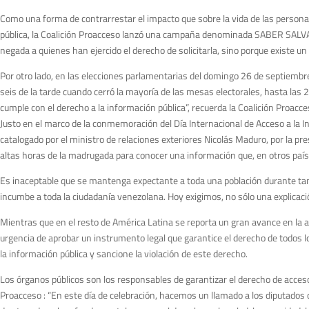
Como una forma de contrarrestar el impacto que sobre la vida de las persona
pública, la Coalición Proacceso lanzó una campaña denominada SABER SALVA VI
negada a quienes han ejercido el derecho de solicitarla, sino porque existe u
Por otro lado, en las elecciones parlamentarias del domingo 26 de septiembre
seis de la tarde cuando cerró la mayoría de las mesas electorales, hasta las 
cumple con el derecho a la información pública”, recuerda la Coalición Proacce
Justo en el marco de la conmemoración del Día Internacional de Acceso a la In
catalogado por el ministro de relaciones exteriores Nicolás Maduro, por la pr
altas horas de la madrugada para conocer una información que, en otros paí
Es inaceptable que se mantenga expectante a toda una población durante tanta
incumbe a toda la ciudadanía venezolana. Hoy exigimos, no sólo una explicaci
Mientras que en el resto de América Latina se reporta un gran avance en la a
urgencia de aprobar un instrumento legal que garantice el derecho de todos l
la información pública y sancione la violación de este derecho.
Los órganos públicos son los responsables de garantizar el derecho de acceso
Proacceso : “En este día de celebración, hacemos un llamado a los diputados d