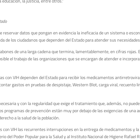
ducación, la justicia, entre otros.”
tado
e reservar datos que pongan en evidencia la ineficacia de un sistema o escon
a vida de los ciudadanos que dependen del Estado para atender sus necesidade
labones de una larga cadena que termina, lamentablemente, en cifras rojas. 
ible el trabajo de las organizaciones que se encargan de atender e incorpora
onas con VIH dependen del Estado para recibir los medicamentos antirretrovir
tar gastos en pruebas de despistaje, Western Blot, carga viral, recuento lin
necesaria y con la regularidad que exige el tratamiento que, además, no puede
los programas de prevención están muy por debajo de las exigencias de una a
recho a la salud de la población.
 con VIH las recurrentes interrupciones en la entrega de medicamentos y la in
io del Poder Popular para la Salud y al Instituto Nacional de Higiene Rafael Ra