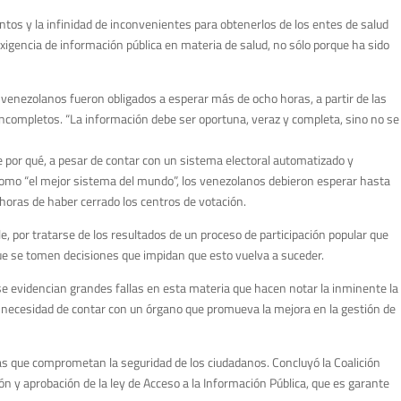
tos y la infinidad de inconvenientes para obtenerlos de los entes de salud
gencia de información pública en materia de salud, no sólo porque ha sido
 venezolanos fueron obligados a esperar más de ocho horas, a partir de las
s incompletos. “La información debe ser oportuna, veraz y completa, sino no se
e por qué, a pesar de contar con un sistema electoral automatizado y
o, como “el mejor sistema del mundo”, los venezolanos debieron esperar hasta
horas de haber cerrado los centros de votación.
, por tratarse de los resultados de un proceso de participación popular que
 que se tomen decisiones que impidan que esto vuelva a suceder.
se evidencian grandes fallas en esta materia que hacen notar la inminente la
a necesidad de contar con un órgano que promueva la mejora en la gestión de
vas que comprometan la seguridad de los ciudadanos. Concluyó la Coalición
n y aprobación de la ley de Acceso a la Información Pública, que es garante