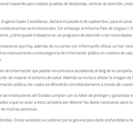
nal requerido para realizar pruebas de despistaje, centros de atención, met
ud, Eugenia Sader Castellanos, declaró el pasado 6 de septiembre, para el can
s medicamentos antirretrovirales. Sin embargo, el Informe País de Ungass1 
damente, ¿cómo puede trabajarse en un programa de atención a las necesidade
rganizaciones que hoy, además de no contar con información oficial, se han 
rse masivamente a esta exigencia de información pública en materia de salud
s.
es de información que podrán encontrarse accediendo al blog de la campaña a
ción de mejorar el sistema de salud. Además se invita a utilizar la imagen d
formación pública, los cuales se difundirán simultáneamente a través de nues
 las instituciones del Estado cumplan con su labor de proteger y garantizar el
dades a que se unan a esta campaña por obtener los datos necesarios para cono
da de muchas personas.
Unidas. Estas sesiones se celebran por lo general para darle profundidad a t