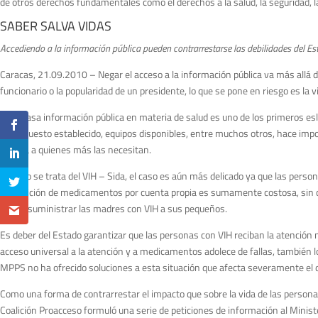
de otros derechos fundamentales como el derechos a la salud, la seguridad, la e
SABER SALVA VIDAS
Accediendo a la información pública pueden contrarrestarse las debilidades del Es
Caracas, 21.09.2010 – Negar el acceso a la información pública va más allá d
funcionario o la popularidad de un presidente, lo que se pone en riesgo es l
La escasa información pública en materia de salud es uno de los primeros es
presupuesto establecido, equipos disponibles, entre muchos otros, hace impos
de vida a quienes más las necesitan.
Cuando se trata del VIH – Sida, el caso es aún más delicado ya que las pers
adquisición de medicamentos por cuenta propia es sumamente costosa, sin con
deben suministrar las madres con VIH a sus pequeños.
Es deber del Estado garantizar que las personas con VIH reciban la atención 
acceso universal a la atención y a medicamentos adolece de fallas, también 
MPPS no ha ofrecido soluciones a esta situación que afecta severamente el de
Como una forma de contrarrestar el impacto que sobre la vida de las personas
Coalición Proacceso formuló una serie de peticiones de información al Minister