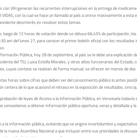
s con VIH generan las recurrentes interrupciones en la entrega de medicamen
DAS, con la cual se hace un llamado al país a unirse masivamente a esta exi
n evidente desinterés en resolver estos temas.
, luego de 12 horas de votación donde se obtuvo 66,45% de participación, los
2:30 am del lunes 27, para conocer el primer boletín oficial con los resultado
so.
formación Pública, hoy 28 de septiembre, al país se le debe una explicación d
esidenta del TSJ, Luisa Estella Morales, y otros altos funcionarios del Estad
ses, cuyos conteos se realizan de forma manual, se ofrecen en menos de dos 
s horas sobre cifras que deben ser del conocimiento público lo antes posible
ón certera de lo que ocasionó el retraso en la exposición de resultados, sino
probación de leyes de Acceso a la Información Pública, en Venezuela todavía 
os venezolanos a obtener información pública oportuna, veraz y detallada y l
 a la información pública, evitando que se origine incertidumbre y expectati
e la nueva Asamblea Nacional a que incluyan entre sus prioridades la discusió