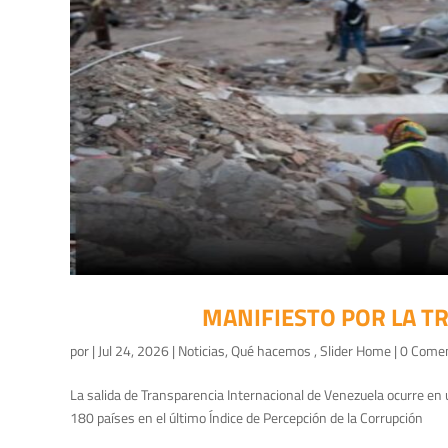
MANIFIESTO POR LA T
por
|
Jul 24, 2026
|
Noticias
,
Qué hacemos
,
Slider Home
| 0 Come
La salida de Transparencia Internacional de Venezuela ocurre en
180 países en el último Índice de Percepción de la Corrupción