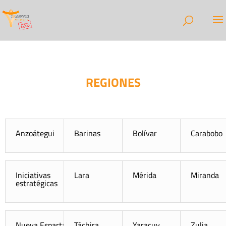
REGIONES
Anzoátegui
Barinas
Bolívar
Carabobo
Iniciativas
Lara
Mérida
Miranda
estratégicas
Nueva Esparta
Táchira
Yaracuy
Zulia