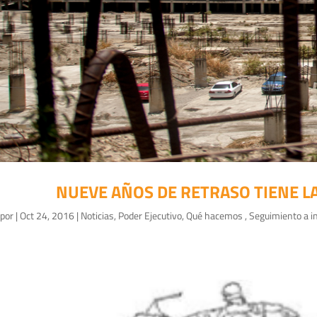
NUEVE AÑOS DE RETRASO TIENE 
por
|
Oct 24, 2016
|
Noticias
,
Poder Ejecutivo
,
Qué hacemos
,
Seguimiento a i