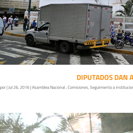
DIPUTADOS DAN AU
por
|
Jul 26, 2016
|
Asamblea Nacional
,
Comisiones
,
Seguimiento a institucio