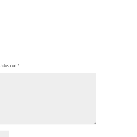
cados con
*