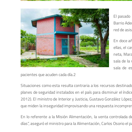
El pasado 
Barrio Ade
red de asi
En doce añ
ellas, el 
neta, Mara
sala de la 
sala de e
pacientes que acuden cada día.2
Situaciones como esta resulta con­traria a los recursos destina
planes de seguridad instalados en el país para disminuir el índi
2012). El ministro de Interior y Justicia, Gustavo González López
que miden la inseguridad improvisando una respues­ta incomprensi
En lo referente a la Misión Alimentación, la venta controlada d
días”, aseguró el ministro para la Alimentación, Carlos Oso­rio el 