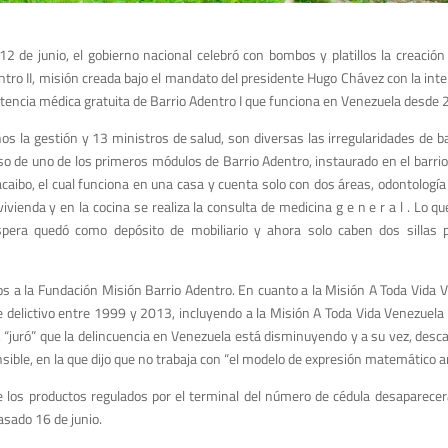
12 de junio, el gobierno nacional celebró con bombos y platillos la creació
ntro II, misión creada bajo el mandato del presidente Hugo Chávez con la inte
stencia médica gratuita de Barrio Adentro I que funciona en Venezuela desde 
os la gestión y 13 minis­tros de salud, son diversas las irre­gularidades de b
caso de uno de los primeros módulos de Barrio Adentro, instau­rado en el barri
caibo, el cual funciona en una casa y cuenta solo con dos áreas, odontología
vi­vienda y en la cocina se realiza la con­sulta de medicina g e n e r a l . Lo 
spera quedó como depósito de mobiliario y ahora solo caben dos sillas 
dos a la Fundación Misión Barrio Adentro. En cuanto a la Misión A Toda Vida 
ce de­lictivo entre 1999 y 2013, incluyendo a la Misión A Toda Vida Venezuela
, “juró” que la delincuencia en Venezuela está disminuyendo y a su vez, desca
ble, en la que dijo que no trabaja con “el modelo de expresión matemático ar
e los productos regulados por el terminal del número de cédula desaparecer
pasado 16 de junio.