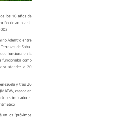
n de los 10 años de
nción de ampliar la
2003.
arrio Adentro entre
o Terrazas de Saba­
 que funciona en la
que fun­cionaba como
para atender a 20
Venezuela y tras 20
 (MA­TVV, creada en
rtó los indicadores
itmético”.
á en los “próxi­mos