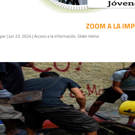
ZOOM A LA IM
por
|
Jun 23, 2024
|
Acceso a la información
,
Slider Home