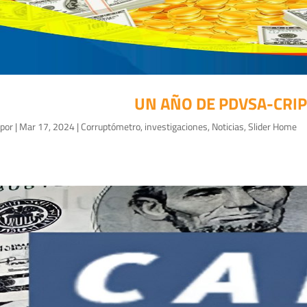
UN AÑO DE PDVSA-CRIP
por
|
Mar 17, 2024
|
Corruptómetro
,
investigaciones
,
Noticias
,
Slider Home