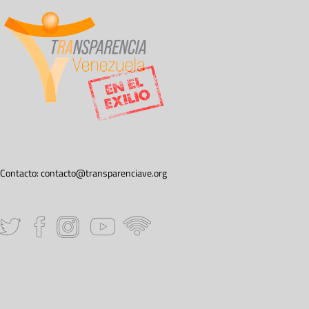
Contacto:
contacto@transparenciave.org