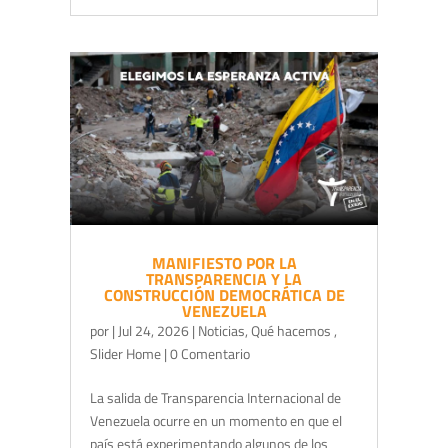
MANIFIESTO POR LA
TRANSPARENCIA Y LA
CONSTRUCCIÓN DEMOCRÁTICA DE
VENEZUELA
por
|
Jul 24, 2026
|
Noticias
,
Qué hacemos
,
Slider Home
| 0 Comentario
La salida de Transparencia Internacional de
Venezuela ocurre en un momento en que el
país está experimentando algunos de los