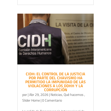
CIDH: EL CONTROL DE LA JUSTICIA
POR PARTE DEL CHAVISMO HA
PERMITIDO LA IMPUNIDAD DE LAS
VIOLACIONES A LOS DDHH Y LA
CORRUPCIÓN
por
|
Abr 29, 2026
|
Noticias
,
Qué hacemos
,
Slider Home
| 0 Comentario