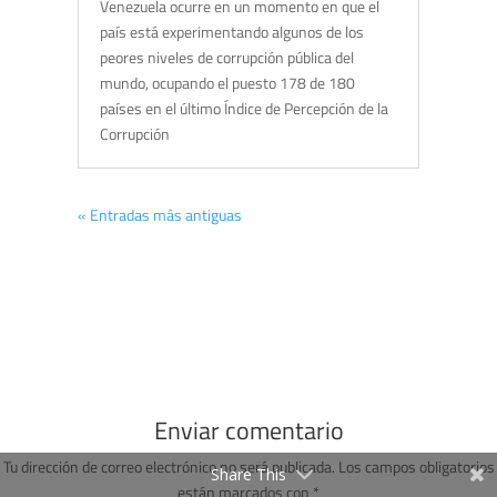
Venezuela ocurre en un momento en que el
país está experimentando algunos de los
peores niveles de corrupción pública del
mundo, ocupando el puesto 178 de 180
países en el último Índice de Percepción de la
Corrupción
« Entradas más antiguas
Enviar comentario
Tu dirección de correo electrónico no será publicada.
Los campos obligatorios
Share This
están marcados con
*