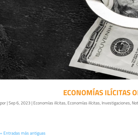
ECONOMÍAS ILÍCITAS 
por
|
Sep 6, 2023
|
Economías ilícitas
,
Economías ilícitas
,
Investigaciones
,
Not
« Entradas más antiguas