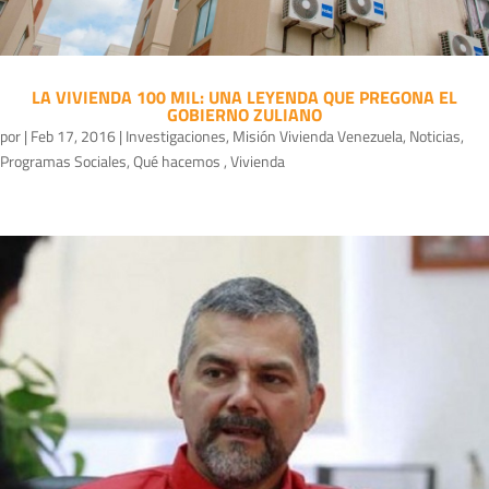
LA VIVIENDA 100 MIL: UNA LEYENDA QUE PREGONA EL
GOBIERNO ZULIANO
por
|
Feb 17, 2016
|
Investigaciones
,
Misión Vivienda Venezuela
,
Noticias
,
Programas Sociales
,
Qué hacemos
,
Vivienda