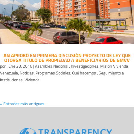
AN APROBÓ EN PRIMERA DISCUSIÓN PROYECTO DE LEY QUE
OTORGA TITULO DE PROPIEDAD A BENEFICIARIOS DE GMVV
por
|
Ene 28, 2016
|
Asamblea Nacional
,
Investigaciones
,
Misión Vivienda
Venezuela
,
Noticias
,
Programas Sociales
,
Qué hacemos
,
Seguimiento a
instituciones
,
Vivienda
« Entradas más antiguas