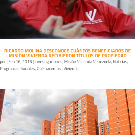
RICARDO MOLINA DESCONOCE CUÁNTOS BENEFICIADOS DE
MISIÓN VIVIENDA RECIBIERON TÍTULOS DE PROPIEDAD
por
|
Feb 16, 2016
|
Investigaciones
,
Misión Vivienda Venezuela
,
Noticias
,
Programas Sociales
,
Qué hacemos
,
Vivienda