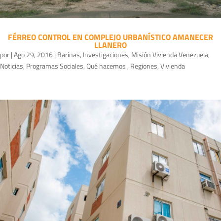
FÉRREO CONTROL EN COMPLEJO URBANÍSTICO AMANECER
LLANERO
por
|
Ago 29, 2016
|
Barinas
,
Investigaciones
,
Misión Vivienda Venezuela
,
Noticias
,
Programas Sociales
,
Qué hacemos
,
Regiones
,
Vivienda