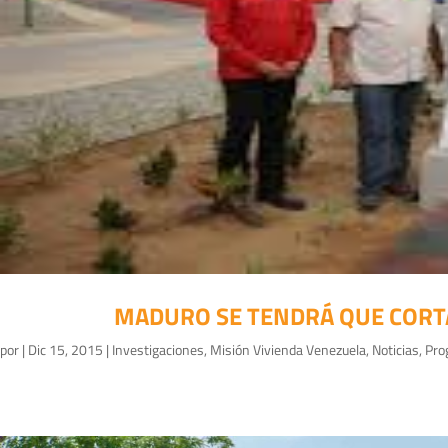
MADURO SE TENDRÁ QUE CORTA
por
|
Dic 15, 2015
|
Investigaciones
,
Misión Vivienda Venezuela
,
Noticias
,
Pro