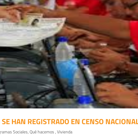
AS SE HAN REGISTRADO EN CENSO NACIONA
ramas Sociales
,
Qué hacemos
,
Vivienda