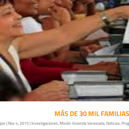
MÁS DE 30 MIL FAMILI
por
|
Nov 4, 2015
|
Investigaciones
,
Misión Vivienda Venezuela
,
Noticias
,
Prog