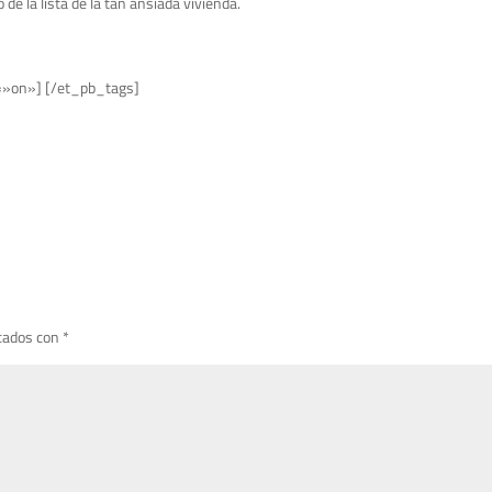
de la lista de la tan ansiada vivienda.
=»on»] [/et_pb_tags]
cados con
*