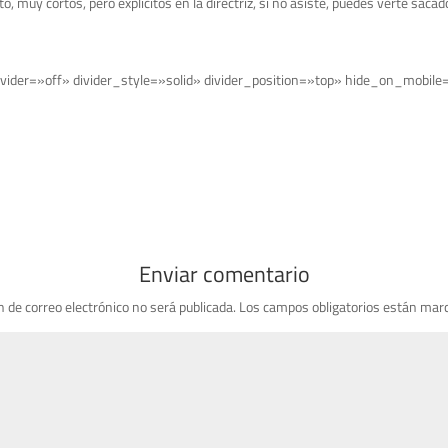
uy cortos, pero explícitos en la directriz, si no asiste, puedes verte sacado 
vider=»off» divider_style=»solid» divider_position=»top» hide_on_mobile
Enviar comentario
n de correo electrónico no será publicada.
Los campos obligatorios están mar