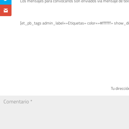
Los mensajes para convocarlos son enviados vía mensaje de texto, m
[et_pb_tags admin_label=»Etiquetas» color=»#ffffff» show_di
Tu direcció