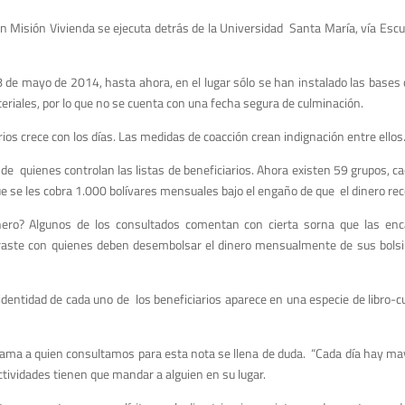
an Misión Vivienda se ejecuta detrás de la Universidad Santa María, vía Escu
18 de mayo de 2014, hasta ahora, en el lugar sólo se han instalado las bases 
ateriales, por lo que no se cuenta con una fecha segura de culminación.
rios crece con los días. Las medidas de coacción crean indignación entre ellos
e quienes controlan las listas de beneficiarios. Ahora existen 59 grupos, c
se les cobra 1.000 bolívares mensuales bajo el engaño de que el dinero reco
nero? Algunos de los consultados comentan con cierta sorna que las enc
ntraste con quienes deben desembolsar el dinero mensualmente de sus bolsil
entidad de cada uno de los beneficiarios aparece en una especie de libro-c
ama a quien consultamos para esta nota se llena de duda. “Cada día hay mayor 
actividades tienen que mandar a alguien en su lugar.