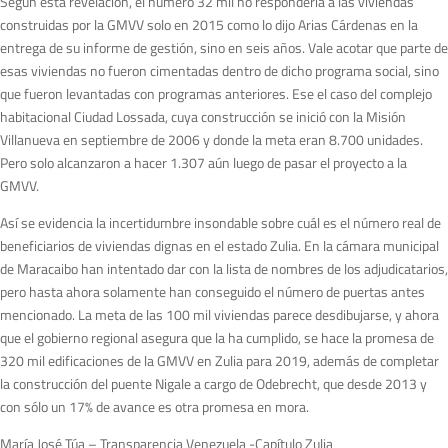
Según esta revelación, el número 32 mil no respondería a las viviendas
construidas por la GMVV solo en 2015 como lo dijo Arias Cárdenas en la
entrega de su informe de gestión, sino en seis años. Vale acotar que parte de
esas viviendas no fueron cimentadas dentro de dicho programa social, sino
que fueron levantadas con programas anteriores. Ese el caso del complejo
habitacional Ciudad Lossada, cuya construcción se inició con la Misión
Villanueva en septiembre de 2006 y donde la meta eran 8.700 unidades.
Pero solo alcanzaron a hacer 1.307 aún luego de pasar el proyecto a la
GMVV.
Así se evidencia la incertidumbre insondable sobre cuál es el número real de
beneficiarios de viviendas dignas en el estado Zulia. En la cámara municipal
de Maracaibo han intentado dar con la lista de nombres de los adjudicatarios,
pero hasta ahora solamente han conseguido el número de puertas antes
mencionado. La meta de las 100 mil viviendas parece desdibujarse, y ahora
que el gobierno regional asegura que la ha cumplido, se hace la promesa de
320 mil edificaciones de la GMVV en Zulia para 2019, además de completar
la construcción del puente Nigale a cargo de Odebrecht, que desde 2013 y
con sólo un 17% de avance es otra promesa en mora.
María José Túa – Transparencia Venezuela -Capítulo Zulia