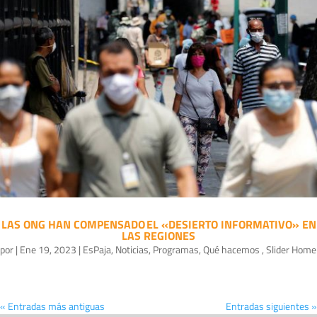
LAS ONG HAN COMPENSADO EL «DESIERTO INFORMATIVO» EN
LAS REGIONES
por
|
Ene 19, 2023
|
EsPaja
,
Noticias
,
Programas
,
Qué hacemos
,
Slider Home
« Entradas más antiguas
Entradas siguientes »