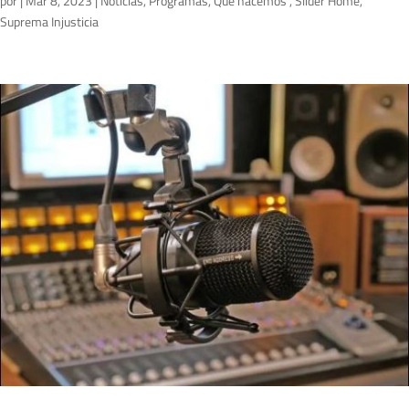
por
|
Mar 8, 2023
|
Noticias
,
Programas
,
Qué hacemos
,
Slider Home
,
Suprema Injusticia