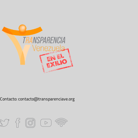
Contacto:
contacto@transparenciave.org