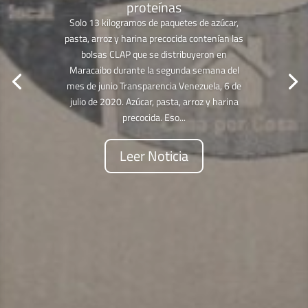
proteínas
Solo 13 kilogramos de paquetes de azúcar,
pasta, arroz y harina precocida contenían las
bolsas CLAP que se distribuyeron en
Maracaibo durante la segunda semana del
mes de junio Transparencia Venezuela, 6 de
julio de 2020. Azúcar, pasta, arroz y harina
precocida. Eso...
Leer Noticia