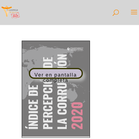
Ver en pantalla
completa