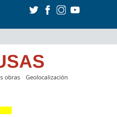
USAS
s obras
Geolocalización