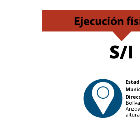
S/I
Estad
Munic
Direc
Bolíva
Anzoát
altur