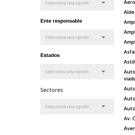
Aero
Alde
Ente responsable
Ampl
Ampl
Ampl
Asfa
Estados
Asti
Auto
viad
Auto
Sectores
Auto
Auto
Av. 
Aven