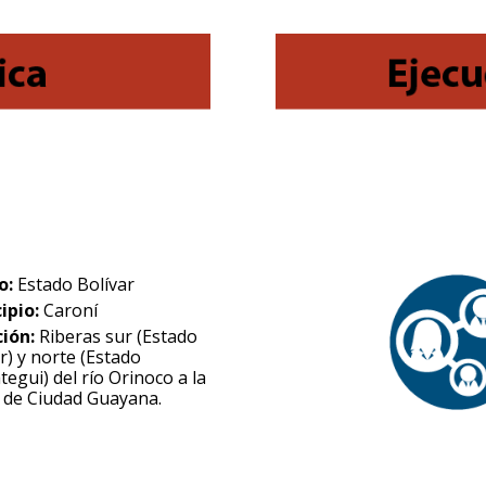
o:
Estado Bolívar
ipio:
Caroní
ción:
Riberas sur (Estado
r) y norte (Estado
egui) del río Orinoco a la
a de Ciudad Guayana.