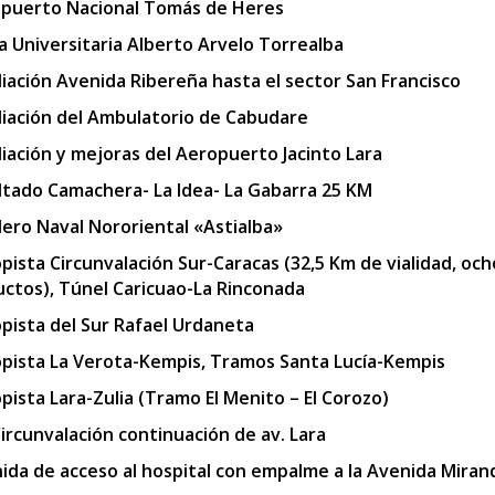
puerto Nacional Tomás de Heres
a Universitaria Alberto Arvelo Torrealba
iación Avenida Ribereña hasta el sector San Francisco
iación del Ambulatorio de Cabudare
iación y mejoras del Aeropuerto Jacinto Lara
ltado Camachera- La Idea- La Gabarra 25 KM
llero Naval Nororiental «Astialba»
pista Circunvalación Sur-Caracas (32,5 Km de vialidad, och
uctos), Túnel Caricuao-La Rinconada
pista del Sur Rafael Urdaneta
pista La Verota-Kempis, Tramos Santa Lucía-Kempis
pista Lara-Zulia (Tramo El Menito – El Corozo)
Circunvalación continuación de av. Lara
ida de acceso al hospital con empalme a la Avenida Miran