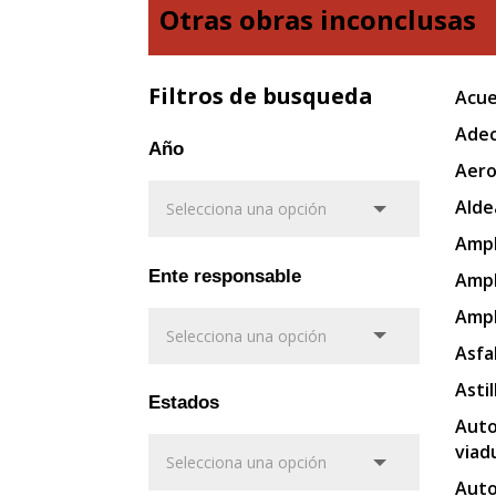
Otras obras inconclusas
Filtros de busqueda
Acue
Adec
Año
Aero
Alde
Ampl
Ente responsable
Ampl
Ampl
Asfa
Asti
Estados
Auto
viad
Auto