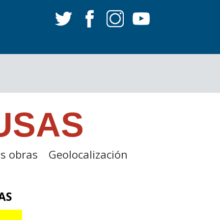
USAS
s obras
Geolocalización
AS