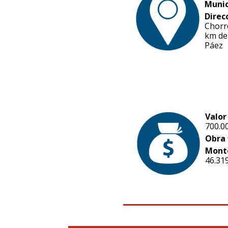
Munic
Direc
Chorr
km de
Páez
Valor
700.0
Obra 
Mont
46.31