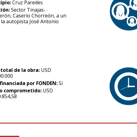
ipio:
Cruz Paredes
ción:
Sector Tinajas-
erón, Caserío Chorreón, a un
 la autopista José Antonio
 total de la obra:
USD
00.000
financiada por FONDEN:
Si
o comprometido:
USD
9.854,58