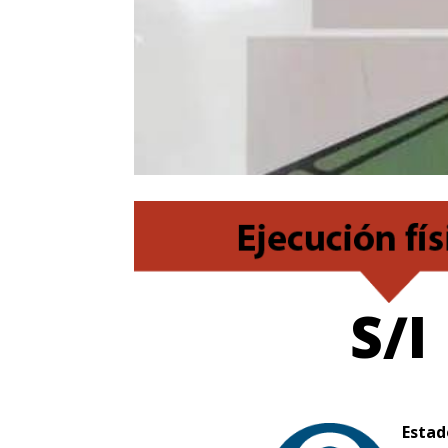
S/I
Estad