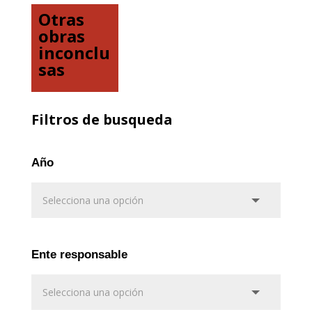
Otras
obras
inconclu
sas
Filtros de busqueda
Año
Ente responsable