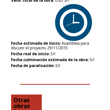
Valor total de la obra:
USD S/I
Fecha estimada de inicio:
Asamblea para
discutir el proyecto 29/11/2015
Fecha real de inicio:
S/I
Fecha culminación estimada de la obra:
S/I
Fecha de paralización:
S/I
Otras
obras