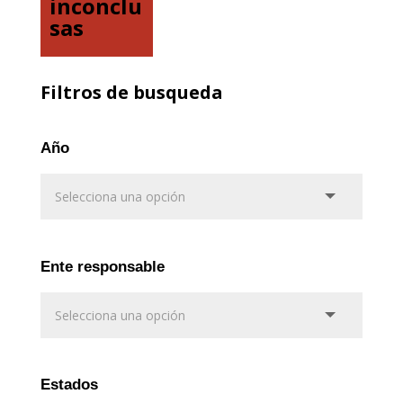
inconclu
sas
Filtros de busqueda
Año
Ente responsable
Estados