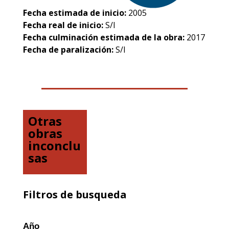
Fecha estimada de inicio:
2005
Fecha real de inicio:
S/I
Fecha culminación estimada de la obra:
2017
Fecha de paralización:
S/I
Otras
obras
inconclu
sas
Filtros de busqueda
Año