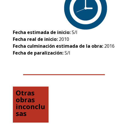
Fecha estimada de inicio:
S/I
Fecha real de inicio:
2010
Fecha culminación estimada de la obra:
2016
Fecha de paralización:
S/I
Otras
obras
inconclu
sas