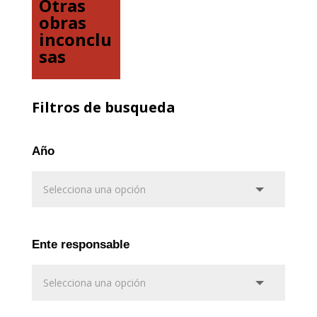
Otras
obras
inconclu
sas
Filtros de busqueda
Año
Ente responsable