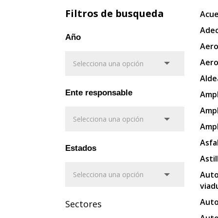
Filtros de busqueda
Acue
Adec
Año
Aero
Aero
Alde
Ente responsable
Ampl
Ampl
Ampl
Asfa
Estados
Asti
Auto
viad
Auto
Sectores