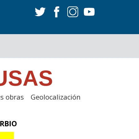
USAS
s obras
Geolocalización
URBIO