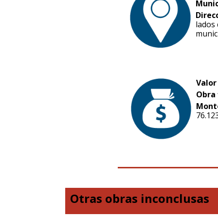
Munic
Direc
lados 
munici
Valor
Obra 
Mont
76.12
Otras obras inconclusas