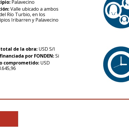
ipio:
Palavecino
ción:
Valle ubicado a ambos
del Río Turbio, en los
pios Iribarren y Palavecino
 total de la obra:
USD S/I
financiada por FONDEN:
Si
o comprometido:
USD
3.645,96