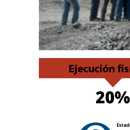
20%
Estad